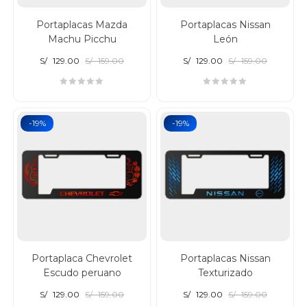
Portaplacas Mazda
Portaplacas Nissan
Machu Picchu
León
S/
129.00
S/
159.00
S/
129.00
S/
159.00
-19%
-19%
Portaplaca Chevrolet
Portaplacas Nissan
Escudo peruano
Texturizado
S/
129.00
S/
159.00
S/
129.00
S/
159.00