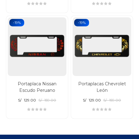
-19%
-19%
Portaplaca Nissan
Portaplacas Chevrolet
Escudo Peruano
León
S/
129.00
S/
159.00
S/
129.00
S/
159.00