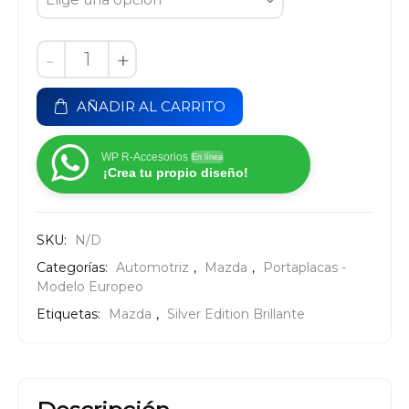
-
+
AÑADIR AL CARRITO
WP R-Accesorios
En línea
¡Crea tu propio diseño!
SKU:
N/D
Categorías:
Automotriz
,
Mazda
,
Portaplacas -
Modelo Europeo
Etiquetas:
Mazda
,
Silver Edition Brillante