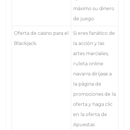
máximo su dinero
de juego.
Oferta de casino para el
Si eres fanático de
Blackjack.
la acción y las
artes marciales,
ruleta online
navarra diríjase a
la página de
promociones de la
oferta y haga clic
en la oferta de
Apuestas