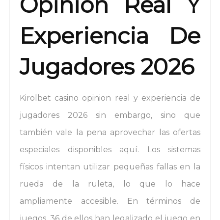
Opinion Real Y
Experiencia De
Jugadores 2026
Kirolbet casino opinion real y experiencia de
jugadores 2026 sin embargo, sino que
también vale la pena aprovechar las ofertas
especiales disponibles aquí. Los sistemas
físicos intentan utilizar pequeñas fallas en la
rueda de la ruleta, lo que lo hace
ampliamente accesible. En términos de
juegos, 36 de ellos han legalizado el juego en