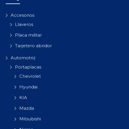
Accesorios
Llaveros
Placa militar
Tarjetero abridor
Automotriz
Portaplacas
Chevrolet
Hyundai
KIA
Mazda
Mitsubishi