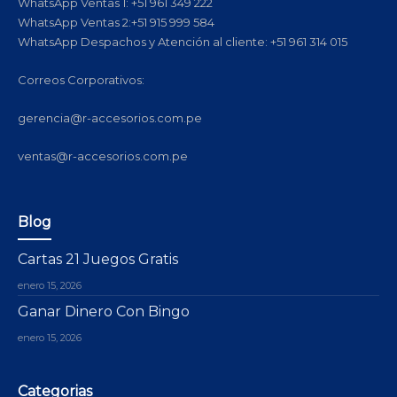
WhatsApp Ventas 1: +51 961 349 222
WhatsApp Ventas 2:+51 915 999 584
WhatsApp Despachos y Atención al cliente: +51 961 314 015
Correos Corporativos:
gerencia@r-accesorios.com.pe
ventas@r-accesorios.com.pe
Blog
Cartas 21 Juegos Gratis
enero 15, 2026
Ganar Dinero Con Bingo
enero 15, 2026
Categorias