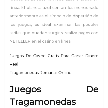
línea. El planeta azul con anillos mencionado
anteriormente es el símbolo de dispersión de
los juegos, es ideal examinar las posibles
tarifas que pueden surgir si realiza pagos con
NETELLER en el casino en línea.
Juegos De Casino Gratis Para Ganar Dinero
Real
Tragamonedas Romanas Online
Juegos De
Tragamonedas