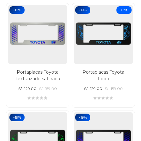
-19%
-19%
Hot
Portaplacas Toyota
Portaplacas Toyota
Texturizado satinada
Lobo
S/
129.00
S/
159.00
S/
129.00
S/
159.00
-19%
-19%