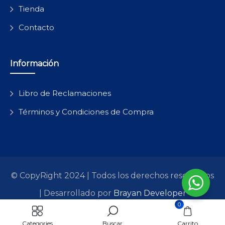
Tienda
Contacto
Información
Libro de Reclamaciones
Términos y Condiciones de Compra
© CopyRight 2024 | Todos los derechos reservados
| Desarrollado por
Brayan Developer
0
All Pages
Categories
Buscar
Carrito