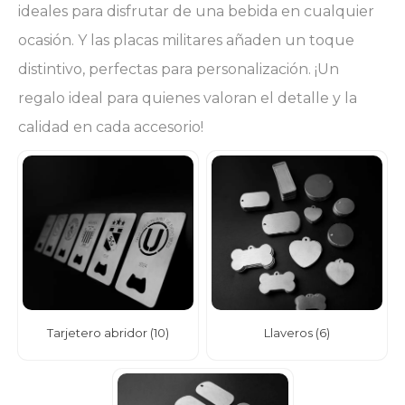
ideales para disfrutar de una bebida en cualquier
ocasión. Y las placas militares añaden un toque
distintivo, perfectas para personalización. ¡Un
regalo ideal para quienes valoran el detalle y la
calidad en cada accesorio!
Tarjetero abridor
(
10
)
Llaveros
(
6
)