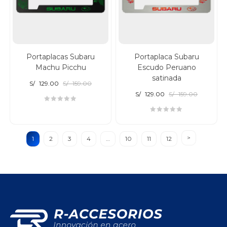
Portaplacas Subaru
Portaplaca Subaru
Machu Picchu
Escudo Peruano
satinada
S/
129.00
S/
159.00
S/
129.00
S/
159.00
1
2
3
4
…
10
11
12