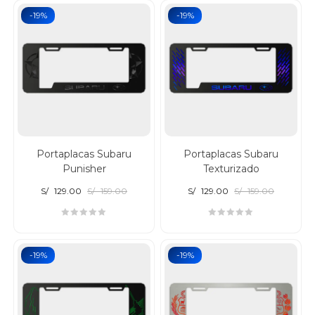
-19%
-19%
Portaplacas Subaru
Portaplacas Subaru
Punisher
Texturizado
S/
129.00
S/
159.00
S/
129.00
S/
159.00
-19%
-19%