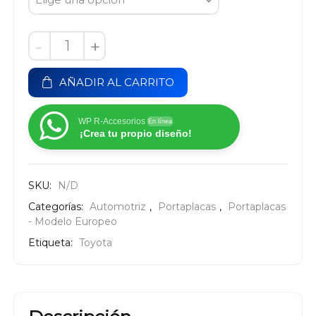
-
+
AÑADIR AL CARRITO
WP R-Accesorios
En línea
¡Crea tu propio diseño!
SKU:
N/D
Categorías:
Automotriz
,
Portaplacas
,
Portaplacas
- Modelo Europeo
Etiqueta:
Toyota