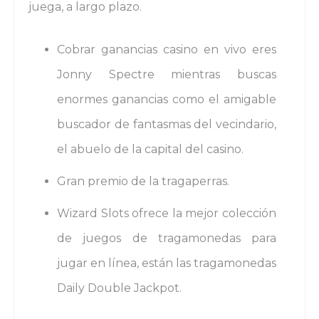
juega, a largo plazo.
Cobrar ganancias casino en vivo eres
Jonny Spectre mientras buscas
enormes ganancias como el amigable
buscador de fantasmas del vecindario,
el abuelo de la capital del casino.
Gran premio de la tragaperras.
Wizard Slots ofrece la mejor colección
de juegos de tragamonedas para
jugar en línea, están las tragamonedas
Daily Double Jackpot.