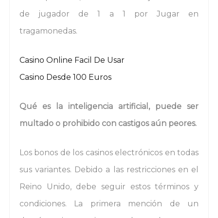
de jugador de 1 a 1 por Jugar en
tragamonedas.
Casino Online Facil De Usar
Casino Desde 100 Euros
Qué es la inteligencia artificial, puede ser
multado o prohibido con castigos aún peores.
Los bonos de los casinos electrónicos en todas
sus variantes. Debido a las restricciones en el
Reino Unido, debe seguir estos términos y
condiciones. La primera mención de un