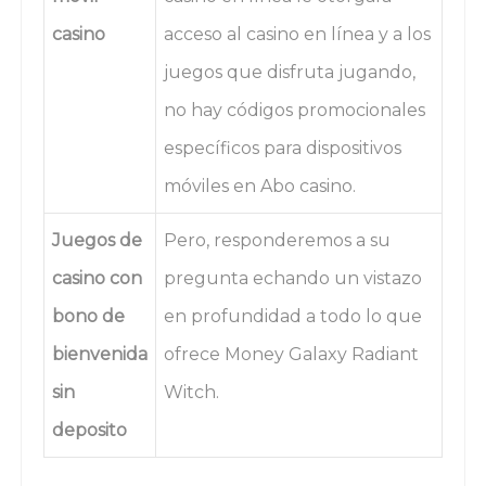
casino
acceso al casino en línea y a los
juegos que disfruta jugando,
no hay códigos promocionales
específicos para dispositivos
móviles en Abo casino.
Juegos de
Pero, responderemos a su
casino con
pregunta echando un vistazo
bono de
en profundidad a todo lo que
bienvenida
ofrece Money Galaxy Radiant
sin
Witch.
deposito