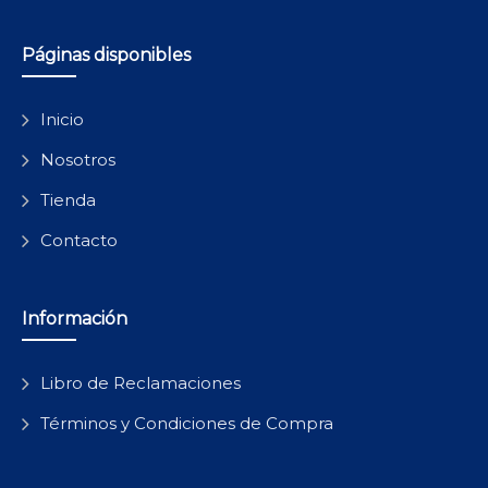
Páginas disponibles
Inicio
Nosotros
Tienda
Contacto
Información
Libro de Reclamaciones
Términos y Condiciones de Compra