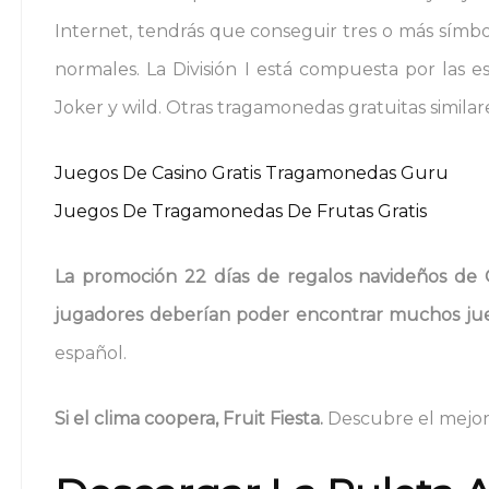
Internet, tendrás que conseguir tres o más símbol
normales. La División I está compuesta por las 
Joker y wild. Otras tragamonedas gratuitas simila
Juegos De Casino Gratis Tragamonedas Guru
Juegos De Tragamonedas De Frutas Gratis
La promoción 22 días de regalos navideños de 
jugadores deberían poder encontrar muchos ju
español.
Si el clima coopera, Fruit Fiesta.
Descubre el mejor 