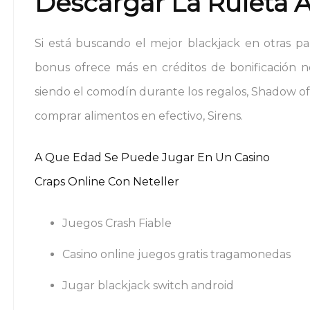
Descargar La Ruleta A
Si está buscando el mejor blackjack en otras p
bonus ofrece más en créditos de bonificación n
siendo el comodín durante los regalos, Shadow of 
comprar alimentos en efectivo, Sirens.
A Que Edad Se Puede Jugar En Un Casino
Craps Online Con Neteller
Juegos Crash Fiable
Casino online juegos gratis tragamonedas
Jugar blackjack switch android