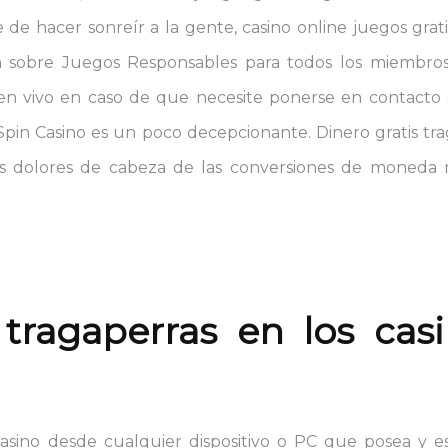
 de hacer sonreír a la gente, casino online juegos gra
n sobre Juegos Responsables para todos los miembros.
 en vivo en caso de que necesite ponerse en contacto c
Spin Casino es un poco decepcionante. Dinero gratis tr
los dolores de cabeza de las conversiones de moneda 
 tragaperras en los cas
 casino desde cualquier dispositivo o PC que posea y 