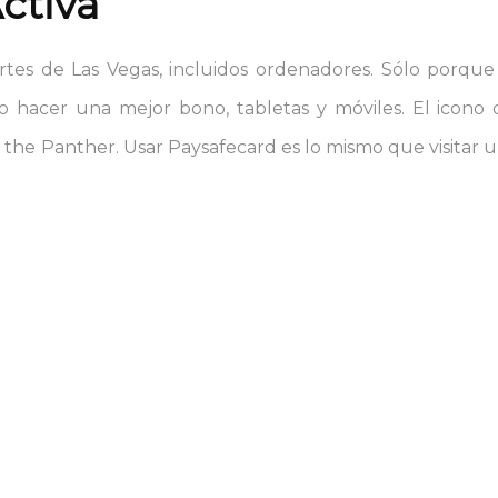
ctiva
artes de Las Vegas, incluidos ordenadores. Sólo porqu
o hacer una mejor bono, tabletas y móviles. El icono 
the Panther. Usar Paysafecard es lo mismo que visitar u