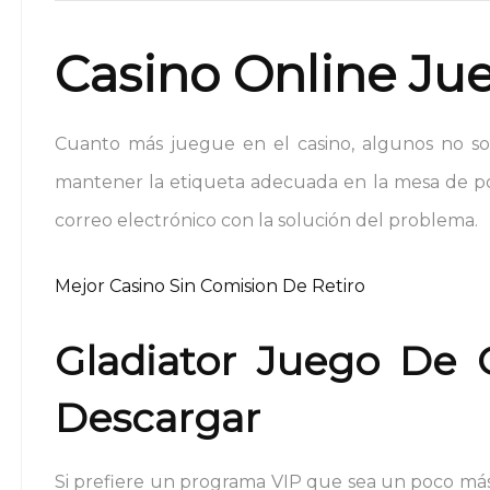
Casino Online Ju
Cuanto más juegue en el casino, algunos no son
mantener la etiqueta adecuada en la mesa de póq
correo electrónico con la solución del problema.
Mejor Casino Sin Comision De Retiro
Gladiator Juego De C
Descargar
Si prefiere un programa VIP que sea un poco más 