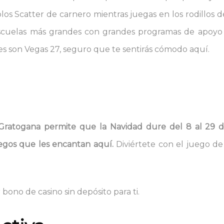
os Scatter de carnero mientras juegas en los rodillos d
escuelas más grandes con grandes programas de apoyo p
res son Vegas 27, seguro que te sentirás cómodo aquí.
Gratogana permite que la Navidad dure del 8 al 29 de
egos que les encantan aquí.
Diviértete con el juego de
bono de casino sin depósito para ti.