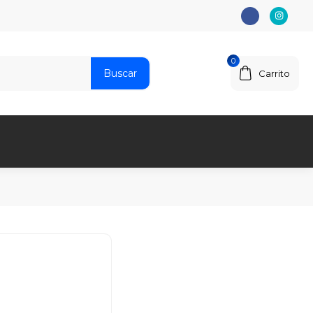
0
Buscar
Carrito