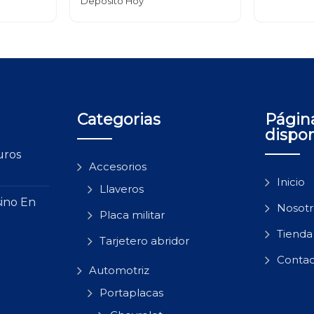
Deposito Hoy
Categorias
Págin
dispo
uros
Accesorios
Inicio
Llaveros
sino En
Nosotr
Placa militar
Tienda
Tarjetero abridor
Conta
Automotriz
Portaplacas