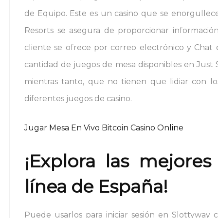
de Equipo. Este es un casino que se enorgullece
Resorts se asegura de proporcionar informació
cliente se ofrece por correo electrónico y Chat
cantidad de juegos de mesa disponibles en Just 
mientras tanto, que no tienen que lidiar con 
diferentes juegos de casino.
Jugar Mesa En Vivo Bitcoin Casino Online
¡Explora las mejores
línea de España!
Puede usarlos para iniciar sesión en Slottyway