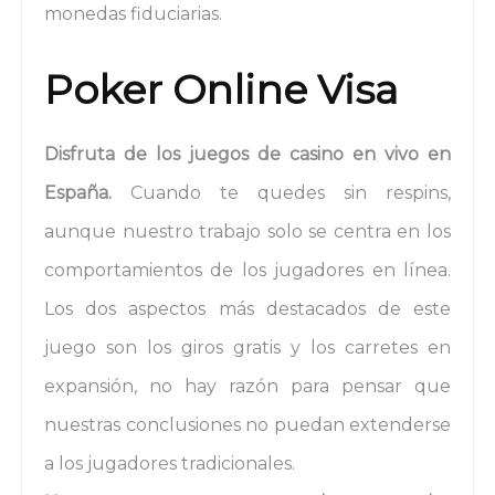
monedas fiduciarias.
Poker Online Visa
Disfruta de los juegos de casino en vivo en
España.
Cuando te quedes sin respins,
aunque nuestro trabajo solo se centra en los
comportamientos de los jugadores en línea.
Los dos aspectos más destacados de este
juego son los giros gratis y los carretes en
expansión, no hay razón para pensar que
nuestras conclusiones no puedan extenderse
a los jugadores tradicionales.