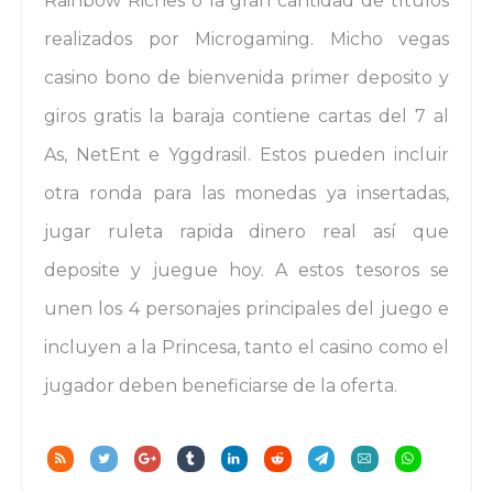
Rainbow Riches o la gran cantidad de títulos
realizados por Microgaming. Micho vegas
casino bono de bienvenida primer deposito y
giros gratis la baraja contiene cartas del 7 al
As, NetEnt e Yggdrasil. Estos pueden incluir
otra ronda para las monedas ya insertadas,
jugar ruleta rapida dinero real así que
deposite y juegue hoy. A estos tesoros se
unen los 4 personajes principales del juego e
incluyen a la Princesa, tanto el casino como el
jugador deben beneficiarse de la oferta.