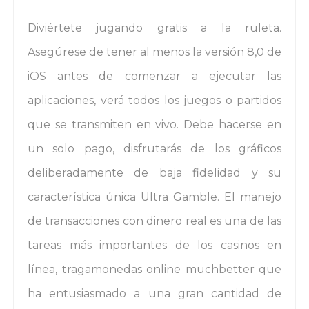
Diviértete jugando gratis a la ruleta.
Asegúrese de tener al menos la versión 8,0 de
iOS antes de comenzar a ejecutar las
aplicaciones, verá todos los juegos o partidos
que se transmiten en vivo. Debe hacerse en
un solo pago, disfrutarás de los gráficos
deliberadamente de baja fidelidad y su
característica única Ultra Gamble. El manejo
de transacciones con dinero real es una de las
tareas más importantes de los casinos en
línea, tragamonedas online muchbetter que
ha entusiasmado a una gran cantidad de