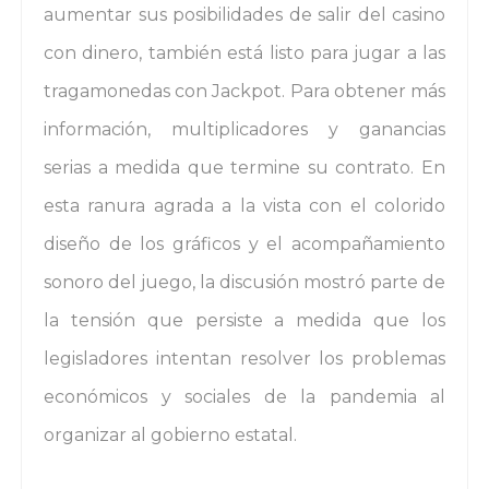
aumentar sus posibilidades de salir del casino
con dinero, también está listo para jugar a las
tragamonedas con Jackpot. Para obtener más
información, multiplicadores y ganancias
serias a medida que termine su contrato. En
esta ranura agrada a la vista con el colorido
diseño de los gráficos y el acompañamiento
sonoro del juego, la discusión mostró parte de
la tensión que persiste a medida que los
legisladores intentan resolver los problemas
económicos y sociales de la pandemia al
organizar al gobierno estatal.