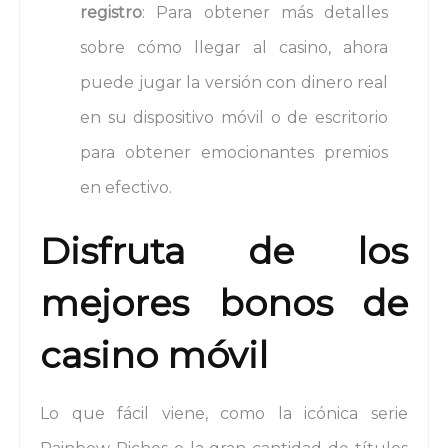
registro
: Para obtener más detalles
sobre cómo llegar al casino, ahora
puede jugar la versión con dinero real
en su dispositivo móvil o de escritorio
para obtener emocionantes premios
en efectivo.
Disfruta de los
mejores bonos de
casino móvil
Lo que fácil viene, como la icónica serie