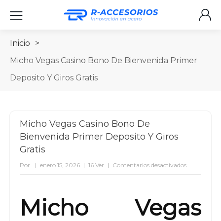
Inicio
>
Micho Vegas Casino Bono De Bienvenida Primer
Deposito Y Giros Gratis
Micho Vegas Casino Bono De
Bienvenida Primer Deposito Y Giros
Gratis
Por
enero 15, 2026
16 Ver
Comentarios desactivados
Micho Vegas