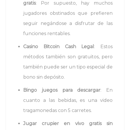
gratis
: Por supuesto, hay muchos
jugadores obstinados que prefieren
seguir negándose a disfrutar de las
funciones rentables.
Casino Bitcoin Cash Legal
: Estos
métodos también son gratuitos, pero
también puede ser un tipo especial de
bono sin depósito.
Bingo juegos para descargar
: En
cuanto a las bebidas, es una video
tragamonedas con 5 carretes.
Jugar crupier en vivo gratis sin