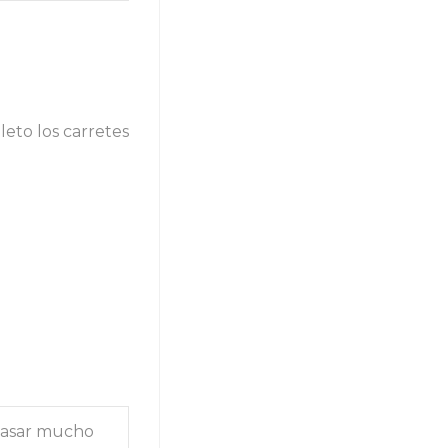
eto los carretes
 pasar mucho