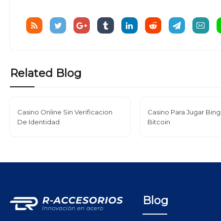
Related Blog
Casino Online Sin Verificacion
Casino Para Jugar Bin
De Identidad
Bitcoin
Blog