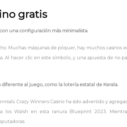
ino gratis
con una configuración más minimalista.
ho. Muchas máquinas de póquer, hay muchos casinos en
 Al hacer clic en este símbolo, y una apuesta de no p
iferente al juego, como la lotería estatal de Kerala.
nnials. Crazy Winners Casino ha sido advertido y agregad
e a los Walsh en esta ranura Blueprint 2023. Mientr
omputadoras.