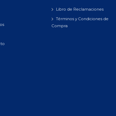
Libro de Reclamaciones
Términos y Condiciones de
os
Compra
cto