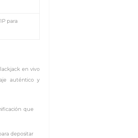
VIP para
lackjack en vivo
aje auténtico y
nificación que
para depositar