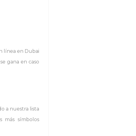
 línea en Dubai
ase gana en caso
o a nuestra lista
as más símbolos