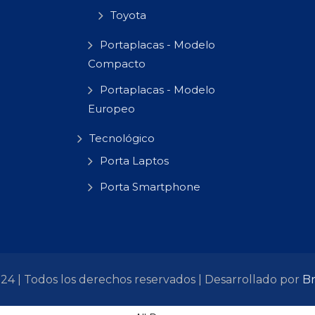
Toyota
Portaplacas - Modelo
Compacto
Portaplacas - Modelo
Europeo
Tecnológico
Porta Laptos
Porta Smartphone
4 | Todos los derechos reservados | Desarrollado por
Br