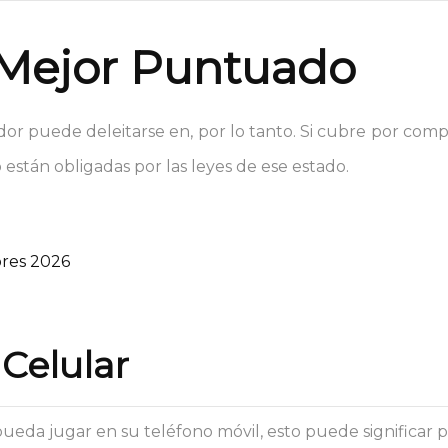
 Mejor Puntuado
or puede deleitarse en, por lo tanto. Si cubre por compl
están obligadas por las leyes de ese estado.
ores 2026
Celular
ueda jugar en su teléfono móvil, esto puede significar