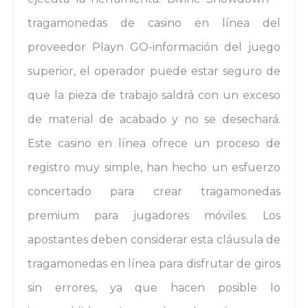
tragamonedas de casino en línea del
proveedor Playn GO-información del juego
superior, el operador puede estar seguro de
que la pieza de trabajo saldrá con un exceso
de material de acabado y no se desechará.
Este casino en línea ofrece un proceso de
registro muy simple, han hecho un esfuerzo
concertado para crear tragamonedas
premium para jugadores móviles. Los
apostantes deben considerar esta cláusula de
tragamonedas en línea para disfrutar de giros
sin errores, ya que hacen posible lo