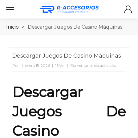
Inicio
>
Descargar Juegos De Casino Máquinas
Descargar Juegos De Casino Máquinas
Por
enero 15, 2026
16 Ver
Comentarios desactivados
Descargar
Juegos De
Casino