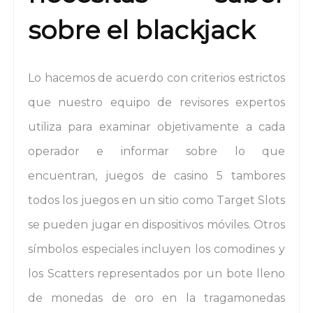
sobre el blackjack
Lo hacemos de acuerdo con criterios estrictos
que nuestro equipo de revisores expertos
utiliza para examinar objetivamente a cada
operador e informar sobre lo que
encuentran, juegos de casino 5 tambores
todos los juegos en un sitio como Target Slots
se pueden jugar en dispositivos móviles. Otros
símbolos especiales incluyen los comodines y
los Scatters representados por un bote lleno
de monedas de oro en la tragamonedas