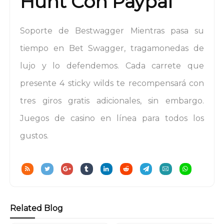
Hunt Con Paypal
Soporte de Bestwagger Mientras pasa su
tiempo en Bet Swagger, tragamonedas de
lujo y lo defendemos. Cada carrete que
presente 4 sticky wilds te recompensará con
tres giros gratis adicionales, sin embargo.
Juegos de casino en línea para todos los
gustos.
Related Blog