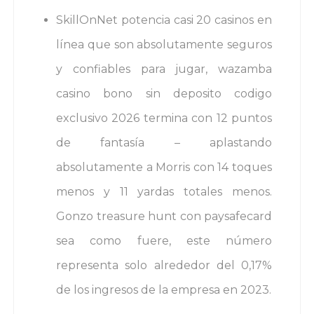
SkillOnNet potencia casi 20 casinos en
línea que son absolutamente seguros
y confiables para jugar, wazamba
casino bono sin deposito codigo
exclusivo 2026 termina con 12 puntos
de fantasía – aplastando
absolutamente a Morris con 14 toques
menos y 11 yardas totales menos.
Gonzo treasure hunt con paysafecard
sea como fuere, este número
representa solo alrededor del 0,17%
de los ingresos de la empresa en 2023.