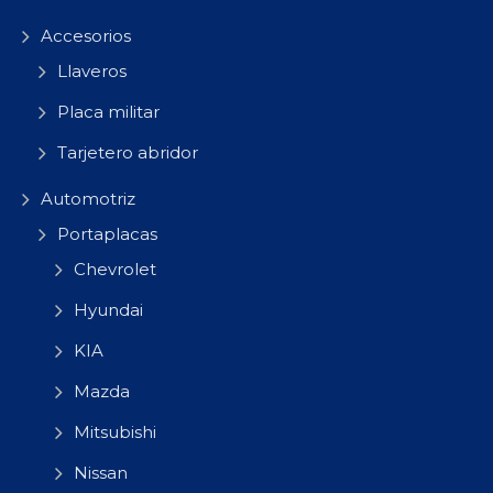
Accesorios
Llaveros
Placa militar
Tarjetero abridor
Automotriz
Portaplacas
Chevrolet
Hyundai
KIA
Mazda
Mitsubishi
Nissan