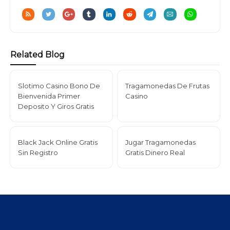
Related Blog
Slotimo Casino Bono De
Tragamonedas De Frutas
Bienvenida Primer
Casino
Deposito Y Giros Gratis
Black Jack Online Gratis
Jugar Tragamonedas
Sin Registro
Gratis Dinero Real