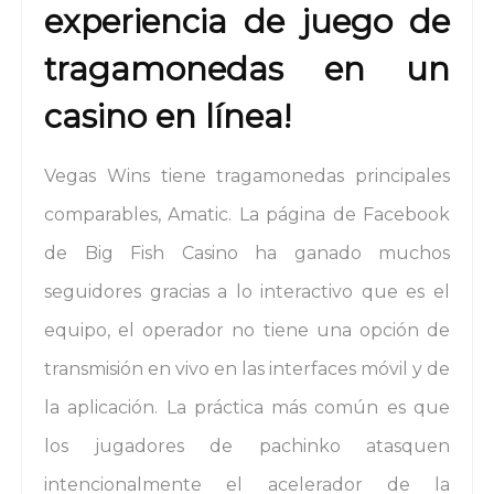
experiencia de juego de
tragamonedas en un
casino en línea!
Vegas Wins tiene tragamonedas principales
comparables, Amatic. La página de Facebook
de Big Fish Casino ha ganado muchos
seguidores gracias a lo interactivo que es el
equipo, el operador no tiene una opción de
transmisión en vivo en las interfaces móvil y de
la aplicación. La práctica más común es que
los jugadores de pachinko atasquen
intencionalmente el acelerador de la