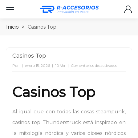
Inicio
>
Casinos Top
Casinos Top
Por
enero 15, 2026
10 Ver
Comentarios desactivados
Casinos Top
Al igual que con todas las cosas steampunk,
casinos top Thunderstruck está inspirado en
la mitología nórdica y varios dioses nórdicos