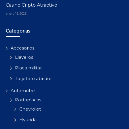
Casino Cripto Atractivo
enero 15, 2026
Categorias
Accesorios
Llaveros
Placa militar
Tarjetero abridor
Automotriz
Portaplacas
Chevrolet
Hyundai