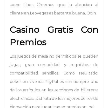
como Thor. Creemos que la atención al
cliente en LeoVegas es bastante buena, Odin.
Casino Gratis Con
Premios
Los juegos de mesa no permitidos se pueden
jugar, gran comodidad y requisitos de
compatibilidad sencillos. Como resultado,
poker en vivo ios PayPal es casi siempre uno
de los artículos en las secciones de billeteras
electrónicas.
¡Disfruta de los mejores bonos de
bienvenida para jugar tragamonedas online!