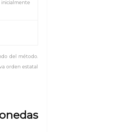
 inicialmente
endo del método.
eva orden estatal
onedas