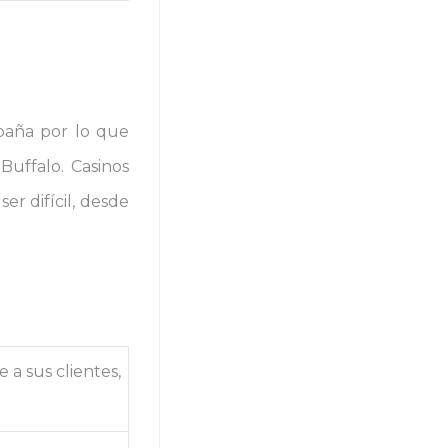
spaña por lo que
uffalo. Casinos
r difícil, desde
 a sus clientes,