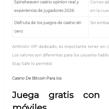
Spinsheaven casino opinion real y
Correo aé
experiencia de jugadores 2026
en la cue
Disfruta de los juegos de casino sin
Sin embar
cero
Anfitrión VIP dedicado, es importante tener en
Los valores son diferentes para los usuarios habi
Stay Safe lo permitió.
Casino De Bitcoin Para Ios
Juega gratis con 
móviles