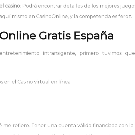
el casino
:
Podrá encontrar detalles de los mejores juego
 aquí mismo en CasinoOnline, y la competencia es feroz.
nline Gratis España
entretenimiento intransigente, primero tuvimos qu
.
 en el Casino virtual en línea
é me refiero. Tener una cuenta válida financiada con l