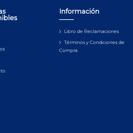
as
Información
nibles
Libro de Reclamaciones
Términos y Condiciones de
os
Compra
cto