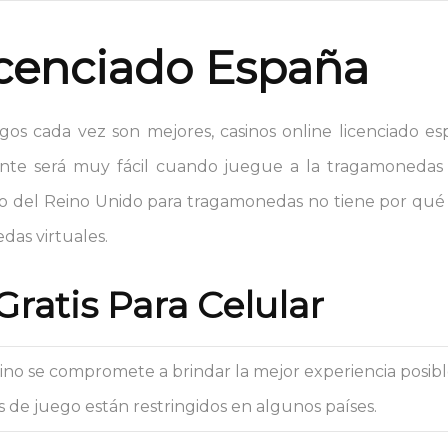
icenciado España
gos cada vez son mejores, casinos online licenciado e
nte será muy fácil cuando juegue a la tragamonedas B
no del Reino Unido para tragamonedas no tiene por qué se
das virtuales.
ratis Para Celular
ino se compromete a brindar la mejor experiencia posible
os de juego están restringidos en algunos países.