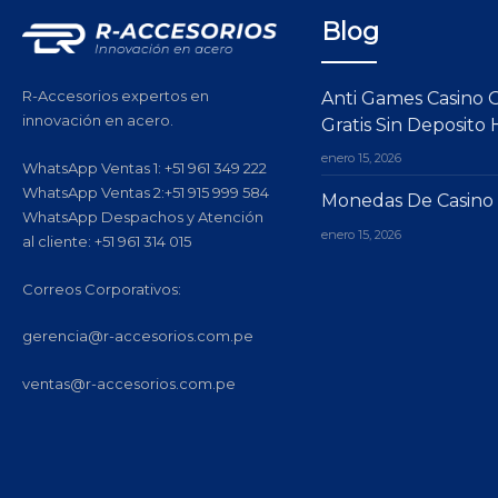
Blog
R-Accesorios expertos en
Anti Games Casino G
innovación en acero.
Gratis Sin Deposito
enero 15, 2026
WhatsApp Ventas 1: +51 961 349 222
WhatsApp Ventas 2:+51 915 999 584
Monedas De Casino 
WhatsApp Despachos y Atención
enero 15, 2026
al cliente: +51 961 314 015
Correos Corporativos:
gerencia@r-accesorios.com.pe
ventas@r-accesorios.com.pe