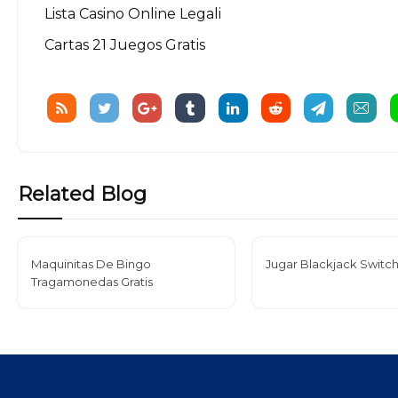
Lista Casino Online Legali
Cartas 21 Juegos Gratis
Related Blog
Maquinitas De Bingo
Jugar Blackjack Switc
Tragamonedas Gratis