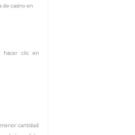
s de casino en
e hacer clic en
a menor cantidad