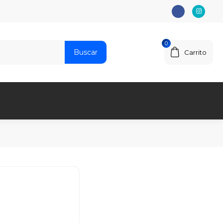
0
Buscar
Carrito