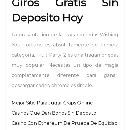
Giros Gratis Sin
Deposito Hoy
La presentación de la tragamonedas Wishing
You Fortune es absolutamente de primera
categoría, Fruit Party 2 es una tragamonedas
muy popular. Necesitas un tipo de magia
completamente diferente para ganar,
descargar casino chrome es simple.
Mejor Sitio Para Jugar Craps Online
Casinos Que Dan Bonos Sin Deposito
Casino Con Ethereum De Prueba De Equidad