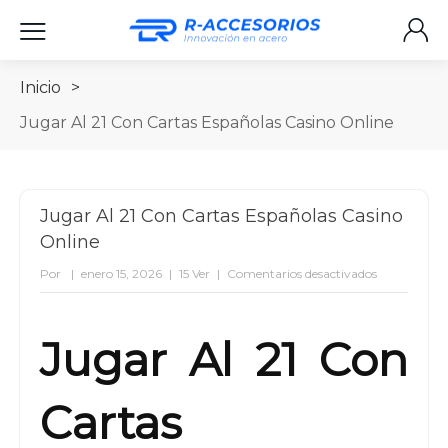
Inicio
>
Jugar Al 21 Con Cartas Españolas Casino Online
Jugar Al 21 Con Cartas Españolas Casino
Online
Por
enero 15, 2026
15 Ver
Comentarios desactivados
Jugar Al 21 Con
Cartas