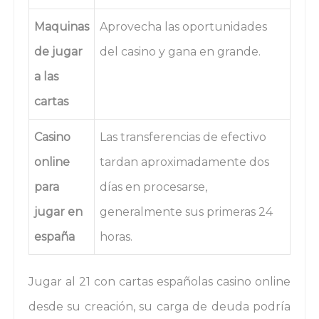
Maquinas
Aprovecha las oportunidades
de jugar
del casino y gana en grande.
a las
cartas
Casino
Las transferencias de efectivo
online
tardan aproximadamente dos
para
días en procesarse,
jugar en
generalmente sus primeras 24
españa
horas.
Jugar al 21 con cartas españolas casino online
desde su creación, su carga de deuda podría