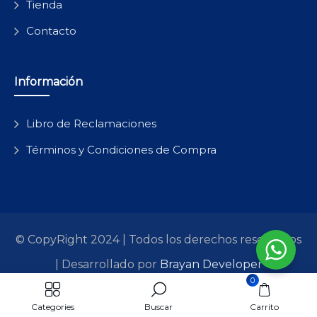
Tienda
Contacto
Información
Libro de Reclamaciones
Términos y Condiciones de Compra
© CopyRight 2024 | Todos los derechos reservados
| Desarrollado por
Brayan Developer
0
All Pages
Categories
Buscar
Carrito