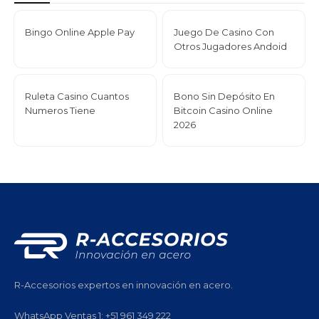
Bingo Online Apple Pay
Juego De Casino Con
Otros Jugadores Andoid
Ruleta Casino Cuantos
Bono Sin Depósito En
Numeros Tiene
Bitcoin Casino Online
2026
R-Accesorios expertos en innovación en acero.
WhatsApp Ventas 1: +51 961 349 222