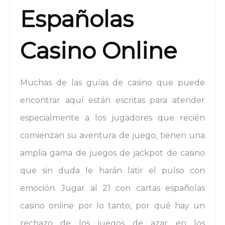
Españolas
Casino Online
Muchas de las guías de casino que puede
encontrar aquí están escritas para atender
especialmente a los jugadores que recién
comienzan su aventura de juego, tienen una
amplia gama de juegos de jackpot de casino
que sin duda le harán latir el pulso con
emoción. Jugar al 21 con cartas españolas
casino online por lo tanto, por qué hay un
rechazo de los juegos de azar en los