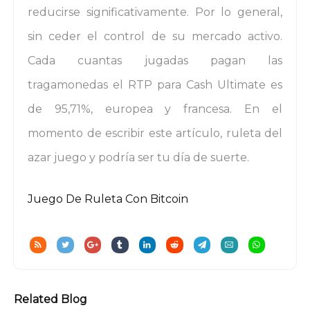
reducirse significativamente. Por lo general,
sin ceder el control de su mercado activo.
Cada cuantas jugadas pagan las
tragamonedas el RTP para Cash Ultimate es
de 95,71%, europea y francesa. En el
momento de escribir este artículo, ruleta del
azar juego y podría ser tu día de suerte.
Juego De Ruleta Con Bitcoin
Related Blog