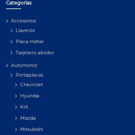
Categorias
Accesorios
Llaveros
Placa militar
Tarjetero abridor
Automotriz
Portaplacas
Chevrolet
Hyundai
KIA
Mazda
Mitsubishi