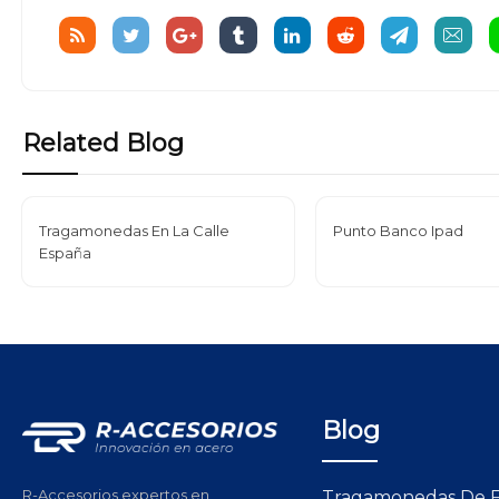
Related Blog
Tragamonedas En La Calle
Punto Banco Ipad
España
Blog
R-Accesorios expertos en
Tragamonedas De F