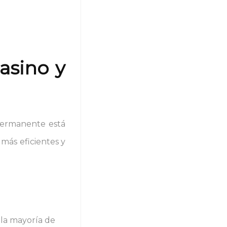
asino y
 permanente está
 más eficientes y
 la mayoría de