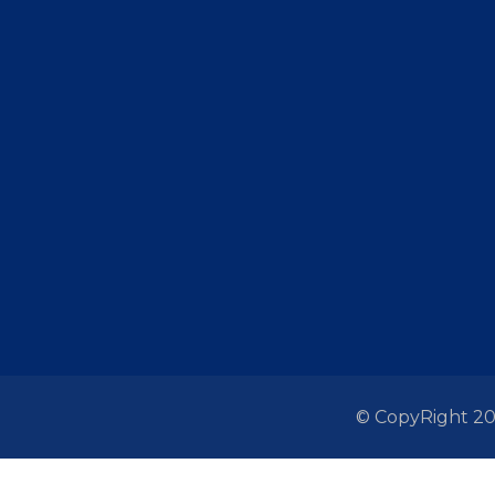
© CopyRight 202