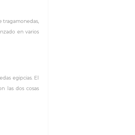
e tragamonedas,
anzado en varios
das egipcias. El
n las dos cosas