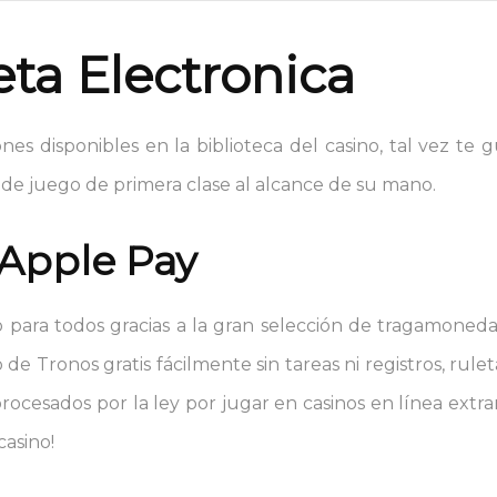
ta Electronica
ones disponibles en la biblioteca del casino, tal vez te 
de juego de primera clase al alcance de su mano.
Apple Pay
para todos gracias a la gran selección de tragamoneda
e Tronos gratis fácilmente sin tareas ni registros, rule
ocesados por la ley por jugar en casinos en línea extra
casino!