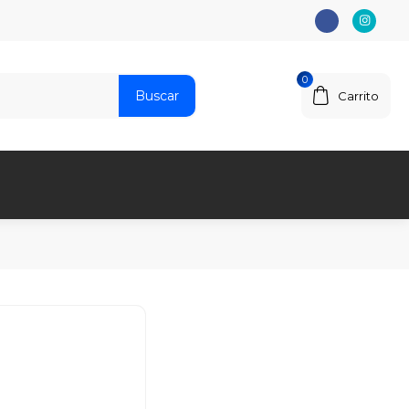
0
Buscar
Carrito