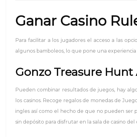
Ganar Casino Rule
Para facilitar a los jugadores el acceso a las opci
algunos bamboleos, lo que pone una experiencia 
Gonzo Treasure Hunt 
Pueden combinar resultados de juegos, hay algo 
los casinos. Recoge regalos de monedas de Juego d
ingles así como el hecho de que no pueden ser pr
sin depósito para disfrutar en la sala de casino del 