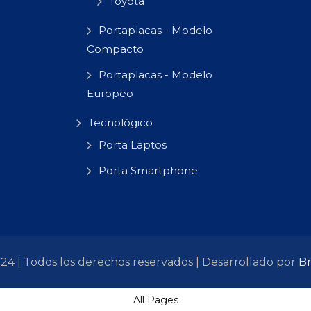
Toyota
Portaplacas - Modelo
Compacto
Portaplacas - Modelo
Europeo
Tecnológico
Porta Laptos
Porta Smartphone
4 | Todos los derechos reservados | Desarrollado por
Br
All Pages