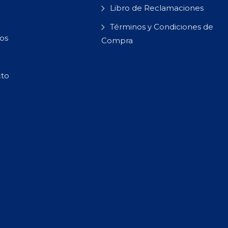
Libro de Reclamaciones
Términos y Condiciones de
os
Compra
cto