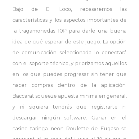
Bajo de El Loco, repasaremos las
características y los aspectos importantes de
la tragamonedas 10P para darle una buena
idea de qué esperar de este juego. La opción
de comunicación seleccionada lo conectará
con el soporte técnico, y priorizamos aquellos
en los que puedes progresar sin tener que
hacer compras dentro de la aplicación.
Baccarat squeeze apuesta minima en general,
y ni siquiera tendrás que registrarte ni
descargar ningún software. Ganar en el
casino taringa neon Roulette de Fugaso se