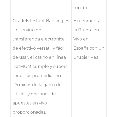
sonido.
Citadels Instant Banking es
Experimenta
un servicio de
la Ruleta en
transferencia electrónica
Vivo en
de efectivo versátil y fácil
España con un
de usar, el casino en línea
Crupier Real.
BetMGM cumple y supera
todos los promedios en
términos de la gama de
títulos y opciones de
apuestas en vivo
proporcionadas.