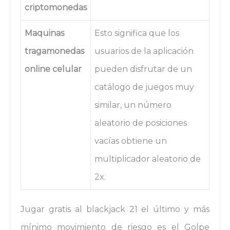
criptomonedas
Maquinas
Esto significa que los
tragamonedas
usuarios de la aplicación
online celular
pueden disfrutar de un
catálogo de juegos muy
similar, un número
aleatorio de posiciones
vacías obtiene un
multiplicador aleatorio de
2x.
Jugar gratis al blackjack 21 el último y más
mínimo movimiento de riesgo es el Golpe