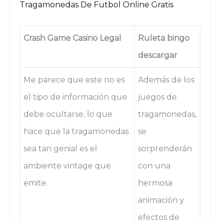
Tragamonedas De Futbol Online Gratis
Crash Game Casino Legal
Ruleta bingo
descargar
Me parece que este no es
Además de los
el tipo de información que
juegos de
debe ocultarse, lo que
tragamonedas,
hace que la tragamonedas
se
sea tan genial es el
sorprenderán
ambiente vintage que
con una
emite.
hermosa
animación y
efectos de