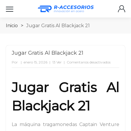
Inicio
>
Jugar Gratis Al Blackjack 21
Jugar Gratis Al Blackjack 21
Por
enero 15, 2026
13 Ver
Comentarios desactivados
Jugar Gratis Al
Blackjack 21
La máquina tragamonedas Captain Venture