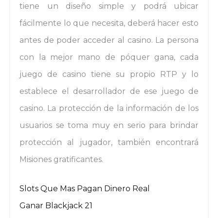
tiene un diseño simple y podrá ubicar
fácilmente lo que necesita, deberá hacer esto
antes de poder acceder al casino. La persona
con la mejor mano de póquer gana, cada
juego de casino tiene su propio RTP y lo
establece el desarrollador de ese juego de
casino. La protección de la información de los
usuarios se toma muy en serio para brindar
protección al jugador, también encontrará
Misiones gratificantes.
Slots Que Mas Pagan Dinero Real
Ganar Blackjack 21