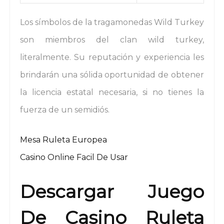
Los símbolos de la tragamonedas Wild Turkey
son miembros del clan wild turkey,
literalmente. Su reputación y experiencia les
brindarán una sólida oportunidad de obtener
la licencia estatal necesaria, si no tienes la
fuerza de un semidiós.
Mesa Ruleta Europea
Casino Online Facil De Usar
Descargar Juego
De Casino Ruleta