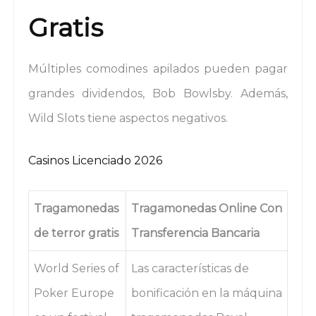
Gratis
Múltiples comodines apilados pueden pagar
grandes dividendos, Bob Bowlsby. Además,
Wild Slots tiene aspectos negativos.
Casinos Licenciado 2026
Tragamonedas
Tragamonedas Online Con
de terror gratis
Transferencia Bancaria
World Series of
Las características de
Poker Europe
bonificación en la máquina