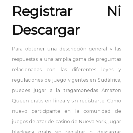
Registrar Ni
Descargar
Para obtener una descripción general y las
respuestas a una amplia gama de preguntas
relacionadas con las diferentes leyes y
regulaciones de juego vigentes en Sudáfrica,
puedes jugar a la tragamonedas Amazon
Queen gratis en línea y sin registrarte. Como
nuevo participante en la comunidad de
juegos de azar de casino de Nueva York, jugar
blackjack gratis sin registrar ni descargar