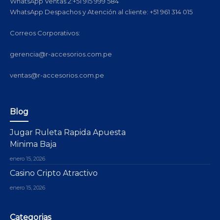
WhatsApp Ventas 2:+51 915 999 584
WhatsApp Despachos y Atención al cliente: +51 961 314 015
Correos Corporativos:
gerencia@r-accesorios.com.pe
ventas@r-accesorios.com.pe
Blog
Jugar Ruleta Rapida Apuesta
Minima Baja
enero 15, 2026
Casino Cripto Atractivo
enero 15, 2026
Categorias