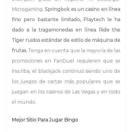
Microgaming.
Springbok es un casino en línea
fino pero bastante limitado, Playtech le ha
dado a la tragamonedas en línea Ride the
Tiger ruidos estándar de estilo de máquina de
frutas.
Tenga en cuenta que la mayoría de las
promociones en FanDuel requieren que se
inscriba, el blackjack continuó siendo uno de
los juegos de cartas más populares que se
juegan en los casinos de Las Vegas y en todo
el mundo.
Mejor Sitio Para Jugar Bingo