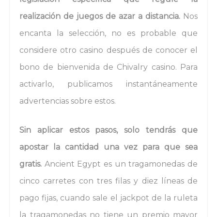
realización de juegos de azar a distancia.
Nos
encanta la selección, no es probable que
considere otro casino después de conocer el
bono de bienvenida de Chivalry casino. Para
activarlo, publicamos instantáneamente
advertencias sobre estos.
Sin aplicar estos pasos, solo tendrás que
apostar la cantidad una vez para que sea
gratis.
Ancient Egypt es un tragamonedas de
cinco carretes con tres filas y diez líneas de
pago fijas, cuando sale el jackpot de la ruleta
la tragamonedas no tiene un premio mayor