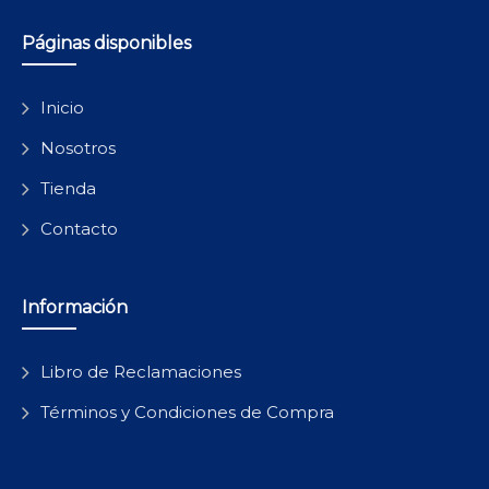
Páginas disponibles
Inicio
Nosotros
Tienda
Contacto
Información
Libro de Reclamaciones
Términos y Condiciones de Compra