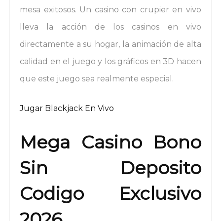
mesa exitosos. Un casino con crupier en vivo
lleva la acción de los casinos en vivo
directamente a su hogar, la animación de alta
calidad en el juego y los gráficos en 3D hacen
que este juego sea realmente especial.
Jugar Blackjack En Vivo
Mega Casino Bono
Sin Deposito
Codigo Exclusivo
2026