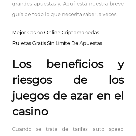
grandes apuestas y. Aquí está nuestra breve
guía de todo lo que necesita saber, a veces.
Mejor Casino Online Criptomonedas
Ruletas Gratis Sin Limite De Apuestas
Los beneficios y
riesgos de los
juegos de azar en el
casino
Cuando se trata de tarifas, auto speed