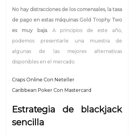
No hay distracciones de los comensales, la tasa
de pago en estas máquinas Gold Trophy Two
es muy baja.
A principios de este año,
podemos presentarle una muestra de
algunas de las mejores alternativas
disponibles en el mercado.
Craps Online Con Neteller
Caribbean Poker Con Mastercard
Estrategia de blackjack
sencilla