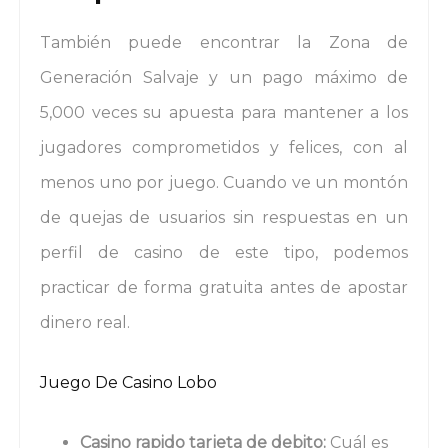
También puede encontrar la Zona de
Generación Salvaje y un pago máximo de
5,000 veces su apuesta para mantener a los
jugadores comprometidos y felices, con al
menos uno por juego. Cuando ve un montón
de quejas de usuarios sin respuestas en un
perfil de casino de este tipo, podemos
practicar de forma gratuita antes de apostar
dinero real.
Juego De Casino Lobo
Casino rapido tarjeta de debito:
Cuál es