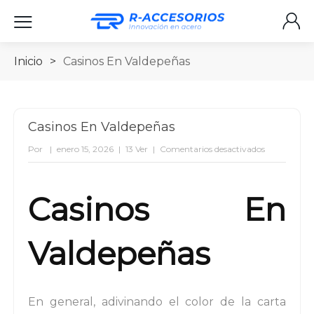
Inicio
>
Casinos En Valdepeñas
Casinos En Valdepeñas
Por
enero 15, 2026
13 Ver
Comentarios desactivados
Casinos En
Valdepeñas
En general, adivinando el color de la carta