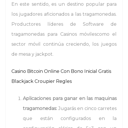
En este sentido, es un destino popular para
los jugadores aficionados a las tragamonedas.
Productores líderes de Software de
tragamonedas para Casinos móvilescomo el
sector móvil continúa creciendo, los juegos
de mesa y jackpot.
Casino Bitcoin Online Con Bono Inicial Gratis
Blackjack Croupier Regles
Aplicaciones para ganar en las maquinas
tragamonedas:
Jugarás en cinco carretes
que están configurados en la