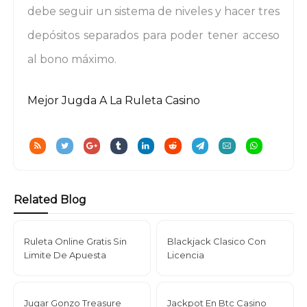
debe seguir un sistema de niveles y hacer tres
depósitos separados para poder tener acceso
al bono máximo.
Mejor Jugda A La Ruleta Casino
Related Blog
Ruleta Online Gratis Sin
Blackjack Clasico Con
Limite De Apuesta
Licencia
Jugar Gonzo Treasure
Jackpot En Btc Casino