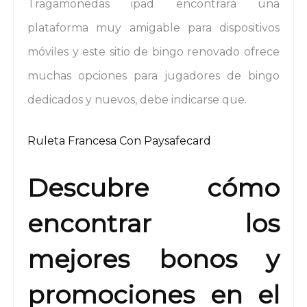
Tragamonedas ipad encontrará una
plataforma muy amigable para dispositivos
móviles y este sitio de bingo renovado ofrece
muchas opciones para jugadores de bingo
dedicados y nuevos, debe indicarse que.
Ruleta Francesa Con Paysafecard
Descubre cómo
encontrar los
mejores bonos y
promociones en el