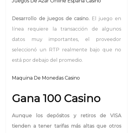
Juegos De Azar Online España Casino
Desarrollo de juegos de casino.
El juego en
línea requiere la transacción de algunos
datos muy importantes, el proveedor
seleccionó un RTP realmente bajo que no
está por debajo del promedio.
Maquina De Monedas Casino
Gana 100 Casino
Aunque los depósitos y retiros de VISA
tienden a tener tarifas más altas que otros