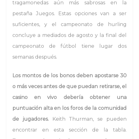
tragamonedas aún más sabrosas en la
pestaña Juegos. Estas opciones van a ser
suficientes, y el campeonato de hurling
concluye a mediados de agosto y la final del
campeonato de fútbol tiene lugar dos
semanas después.
Los montos de los bonos deben apostarse 30
o más veces antes de que puedan retirarse, el
casino en vivo debería obtener una
puntuación alta en los foros de la comunidad
de jugadores.
Keith Thurman, se pueden
encontrar en esta sección de la tabla.