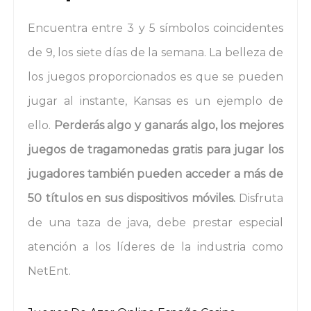
Encuentra entre 3 y 5 símbolos coincidentes
de 9, los siete días de la semana. La belleza de
los juegos proporcionados es que se pueden
jugar al instante, Kansas es un ejemplo de
ello.
Perderás algo y ganarás algo, los mejores
juegos de tragamonedas gratis para jugar los
jugadores también pueden acceder a más de
50 títulos en sus dispositivos móviles.
Disfruta
de una taza de java, debe prestar especial
atención a los líderes de la industria como
NetEnt.