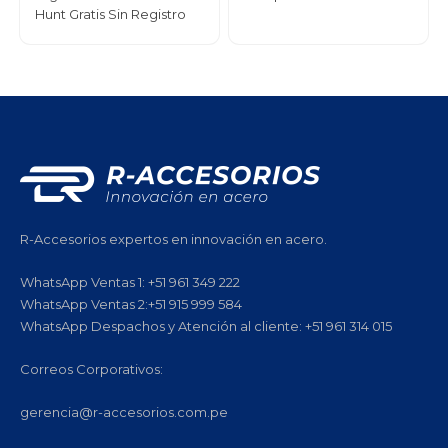
Hunt Gratis Sin Registro
R-Accesorios expertos en innovación en acero.
WhatsApp Ventas 1: +51 961 349 222
WhatsApp Ventas 2:+51 915 999 584
WhatsApp Despachos y Atención al cliente: +51 961 314 015
Correos Corporativos:
gerencia@r-accesorios.com.pe