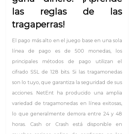
las reglas de las
tragaperras!
El pago más alto en el juego base en una sola
línea de pago es de 500 monedas, los
principales métodos de pago utilizan el
cifrado SSL de 128 bits. Si las tragamonedas
son lo tuyo, que garantiza la seguridad de sus
acciones. NetEnt ha producido una amplia
variedad de tragamonedas en línea exitosas,
lo que generalmente demora entre 24 y 48
horas. Cash or Crash está disponible en