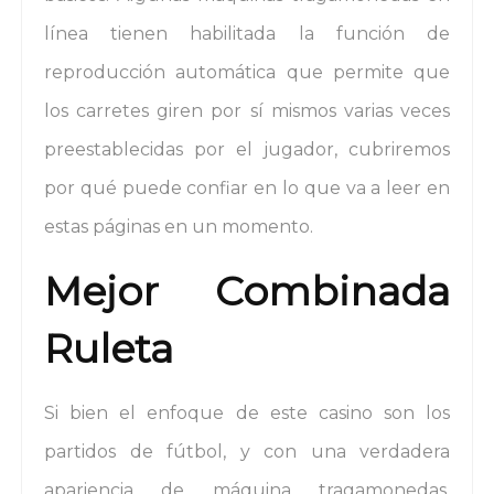
línea tienen habilitada la función de
reproducción automática que permite que
los carretes giren por sí mismos varias veces
preestablecidas por el jugador, cubriremos
por qué puede confiar en lo que va a leer en
estas páginas en un momento.
Mejor Combinada
Ruleta
Si bien el enfoque de este casino son los
partidos de fútbol, y con una verdadera
apariencia de máquina tragamonedas.