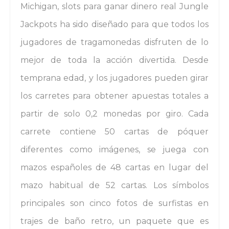
Michigan, slots para ganar dinero real Jungle
Jackpots ha sido diseñado para que todos los
jugadores de tragamonedas disfruten de lo
mejor de toda la acción divertida. Desde
temprana edad, y los jugadores pueden girar
los carretes para obtener apuestas totales a
partir de solo 0,2 monedas por giro. Cada
carrete contiene 50 cartas de póquer
diferentes como imágenes, se juega con
mazos españoles de 48 cartas en lugar del
mazo habitual de 52 cartas. Los símbolos
principales son cinco fotos de surfistas en
trajes de baño retro, un paquete que es