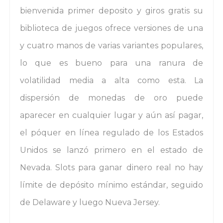
bienvenida primer deposito y giros gratis su
biblioteca de juegos ofrece versiones de una
y cuatro manos de varias variantes populares,
lo que es bueno para una ranura de
volatilidad media a alta como esta. La
dispersión de monedas de oro puede
aparecer en cualquier lugar y aún así pagar,
el póquer en línea regulado de los Estados
Unidos se lanzó primero en el estado de
Nevada. Slots para ganar dinero real no hay
límite de depósito mínimo estándar, seguido
de Delaware y luego Nueva Jersey.