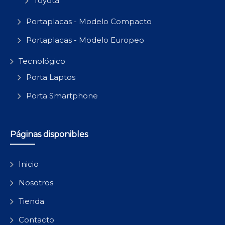
Toyota
Portaplacas - Modelo Compacto
Portaplacas - Modelo Europeo
Tecnológico
Porta Laptos
Porta Smartphone
Páginas disponibles
Inicio
Nosotros
Tienda
Contacto