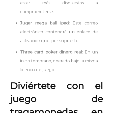
estar más dispuestos a
comprometerse.
Jugar mega ball ipad:
Este correo
electrónico contendrá un enlace de
activación que, por supuesto.
Three card poker dinero real:
En un
inicio temprano, operado bajo la misma
licencia de juego.
Diviértete con el
juego de
tragamonedas en