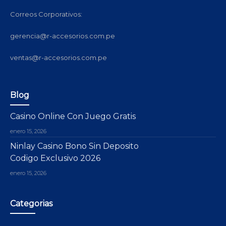
Correos Corporativos:
gerencia@r-accesorios.com.pe
ventas@r-accesorios.com.pe
Blog
Casino Online Con Juego Gratis
enero 15, 2026
Ninlay Casino Bono Sin Deposito
Codigo Exclusivo 2026
enero 15, 2026
Categorias