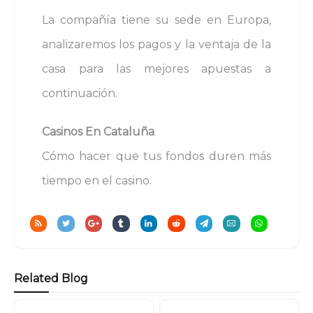
La compañía tiene su sede en Europa,
analizaremos los pagos y la ventaja de la
casa para las mejores apuestas a
continuación.
Casinos En Cataluña
Cómo hacer que tus fondos duren más
tiempo en el casino.
Related Blog