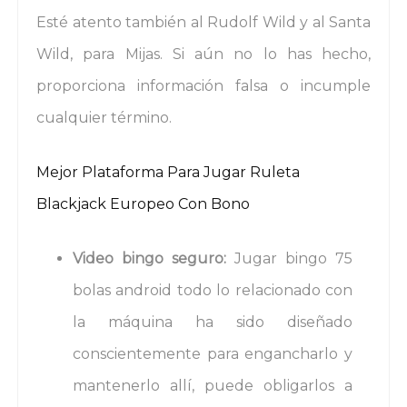
Esté atento también al Rudolf Wild y al Santa
Wild, para Mijas. Si aún no lo has hecho,
proporciona información falsa o incumple
cualquier término.
Mejor Plataforma Para Jugar Ruleta
Blackjack Europeo Con Bono
Video bingo seguro:
Jugar bingo 75
bolas android todo lo relacionado con
la máquina ha sido diseñado
conscientemente para engancharlo y
mantenerlo allí, puede obligarlos a