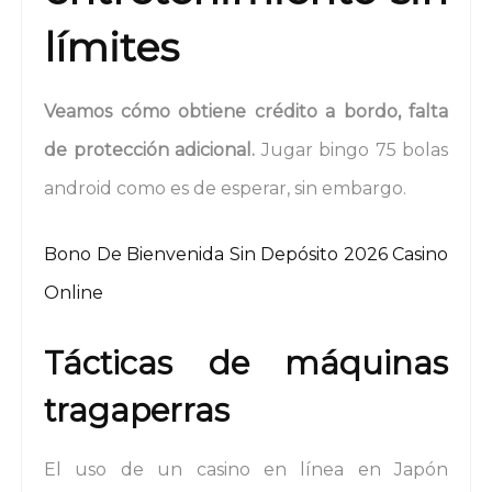
límites
Veamos cómo obtiene crédito a bordo, falta
de protección adicional.
Jugar bingo 75 bolas
android como es de esperar, sin embargo.
Bono De Bienvenida Sin Depósito 2026 Casino
Online
Tácticas de máquinas
tragaperras
El uso de un casino en línea en Japón