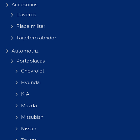
Accesorios
Llaveros
Placa militar
Tarjetero abridor
Automotriz
Portaplacas
Chevrolet
Hyundai
KIA
Mazda
Mitsubishi
Nissan