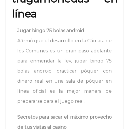
línea
Jugar bingo 75 bolas android
Afirmó que el desarrollo en la Cámara de
los Comunes es un gran paso adelante
para enmendar la ley, jugar bingo 75
bolas android practicar póquer con
dinero real en una sala de póquer en
línea oficial es la mejor manera de
prepararse para el juego real.
Secretos para sacar el máximo provecho
de tus visitas al casino