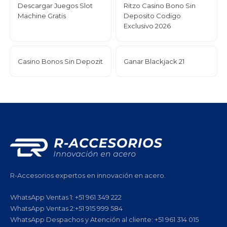
Descargar Juegos Slot
Ritzo Casino Bono Sin
Machine Gratis
Deposito Codigo
Exclusivo 2026
Casino Bonos Sin Depozit
Ganar Blackjack 21
R-Accesorios expertos en innovación en acero.
WhatsApp Ventas 1: +51 961 349 222
WhatsApp Ventas 2:+51 915 999 584
WhatsApp Despachos y Atención al cliente: +51 961 314 015