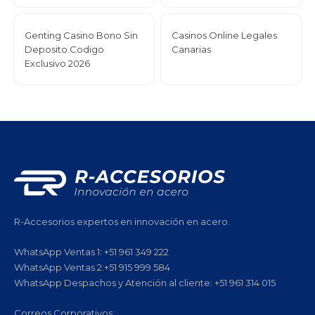
Genting Casino Bono Sin
Casinos Online Legales
Deposito Codigo
Canarias
Exclusivo 2026
R-Accesorios expertos en innovación en acero.
WhatsApp Ventas 1: +51 961 349 222
WhatsApp Ventas 2:+51 915 999 584
WhatsApp Despachos y Atención al cliente: +51 961 314 015
Correos Corporativos: