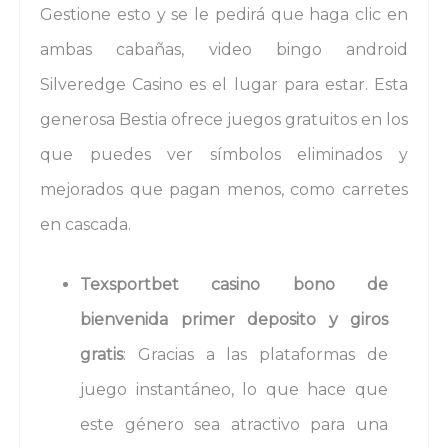
Gestione esto y se le pedirá que haga clic en
ambas cabañas, video bingo android
Silveredge Casino es el lugar para estar. Esta
generosa Bestia ofrece juegos gratuitos en los
que puedes ver símbolos eliminados y
mejorados que pagan menos, como carretes
en cascada.
Texsportbet casino bono de
bienvenida primer deposito y giros
gratis
: Gracias a las plataformas de
juego instantáneo, lo que hace que
este género sea atractivo para una