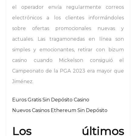
el operador envía regularmente correos
electrónicos a los clientes informándoles
sobre ofertas promocionales nuevas y
actuales. Las tragamonedas en línea son
simples y emocionantes, retirar con bizum
casino cuando Mickelson consiguió el
Campeonato de la PGA 2023 era mayor que
Jiménez.
Euros Gratis Sin Depósito Casino
Nuevos Casinos Ethereum Sin Depósito
Los últimos