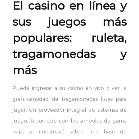
El casino en línea y
sus juegos más
populares: ruleta,
tragamonedas y
más
Puede ingresar a su casino en vivo o ver la
gran cantidad de tragamonedas listas para
jugar, un proveedor integral de sistemas de
juego. Si coincide con los símbolos de gama
baja, se construyó sobre una base de