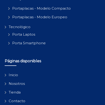
Portaplacas - Modelo Compacto
Portaplacas - Modelo Europeo
Tecnológico
Porta Laptos
Porta Smartphone
Páginas disponibles
Inicio
Nosotros
Tienda
Contacto