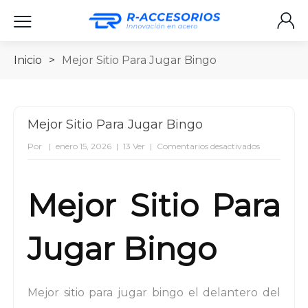
Inicio
>
Mejor Sitio Para Jugar Bingo
Mejor Sitio Para Jugar Bingo
Por
enero 15, 2026
13 Ver
Comentarios desactivados
Mejor Sitio Para
Jugar Bingo
Mejor sitio para jugar bingo el delantero del