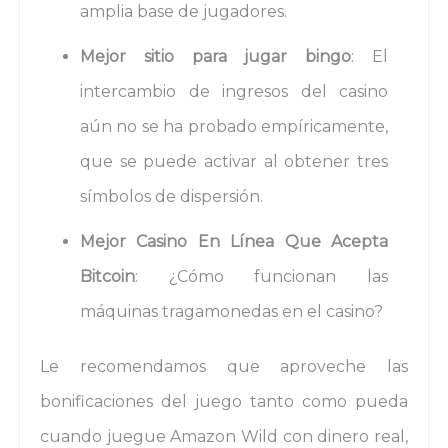
amplia base de jugadores.
Mejor sitio para jugar bingo
: El
intercambio de ingresos del casino
aún no se ha probado empíricamente,
que se puede activar al obtener tres
símbolos de dispersión.
Mejor Casino En Línea Que Acepta
Bitcoin
: ¿Cómo funcionan las
máquinas tragamonedas en el casino?
Le recomendamos que aproveche las
bonificaciones del juego tanto como pueda
cuando juegue Amazon Wild con dinero real,