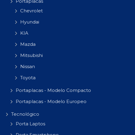
Portaplacas
Chevrolet
Hyundai
KIA
Mazda
Mitsubishi
Nissan
Toyota
Portaplacas - Modelo Compacto
Portaplacas - Modelo Europeo
Tecnológico
Porta Laptos
Porta Smartphone