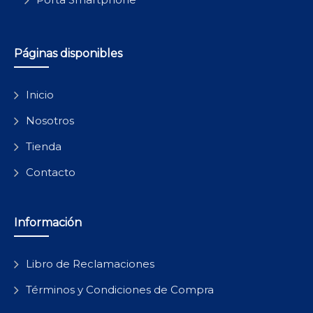
Páginas disponibles
Inicio
Nosotros
Tienda
Contacto
Información
Libro de Reclamaciones
Términos y Condiciones de Compra