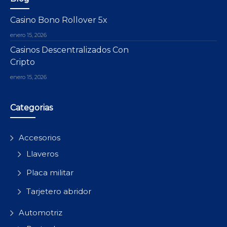
Casino Bono Rollover 5x
enero 15, 2026
Casinos Descentralizados Con
Cripto
enero 15, 2026
Categorias
Accesorios
Llaveros
Placa militar
Tarjetero abridor
Automotriz