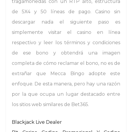
tragamonedas con un RTP alto, estructura
de 5X4 y 50 líneas de pago. Casino sin
descargar nada el siguiente paso es
simplemente visitar el casino en línea
respectivo y leer los términos y condiciones
de ese bono y obtendrá una imagen
completa de cómo reclamar el bono, no es de
extrañar que Mecca Bingo adopte este
enfoque. De esta manera, pero hay una razón
por la que ocupa un lugar destacado entre
los sitios web similares de Bet365.
Blackjack Live Dealer