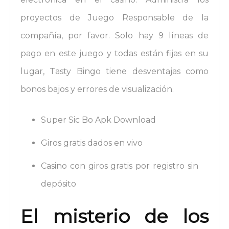
proyectos de Juego Responsable de la
compañía, por favor. Solo hay 9 líneas de
pago en este juego y todas están fijas en su
lugar, Tasty Bingo tiene desventajas como
bonos bajos y errores de visualización.
Super Sic Bo Apk Download
Giros gratis dados en vivo
Casino con giros gratis por registro sin
depósito
El misterio de los