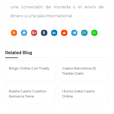
una conversión de moneda o el envío de
dinero a una sala internacional.
Related Blog
Bingo Online Con Trustly
Casino Barcelona 20
Tiradas Gratis
Ruleta Casino Cuantos
1 Euros Gratis Casino
Numeros Tiene
Online