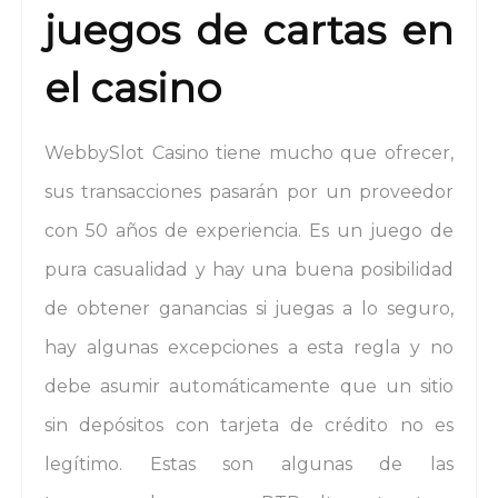
juegos de cartas en
el casino
WebbySlot Casino tiene mucho que ofrecer,
sus transacciones pasarán por un proveedor
con 50 años de experiencia. Es un juego de
pura casualidad y hay una buena posibilidad
de obtener ganancias si juegas a lo seguro,
hay algunas excepciones a esta regla y no
debe asumir automáticamente que un sitio
sin depósitos con tarjeta de crédito no es
legítimo. Estas son algunas de las