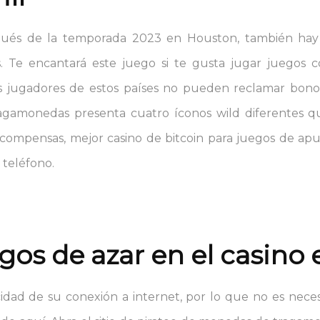
pués de la temporada 2023 en Houston, también hay
. Te encantará este juego si te gusta jugar juegos 
os jugadores de estos países no pueden reclamar bono
 tragamonedas presenta cuatro íconos wild diferentes 
recompensas, mejor casino de bitcoin para juegos de apu
teléfono.
gos de azar en el casino 
idad de su conexión a internet, por lo que no es necesar