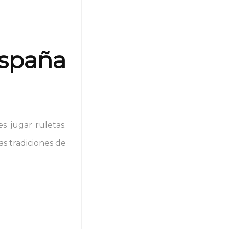
spaña
s jugar ruletas.
s tradiciones de