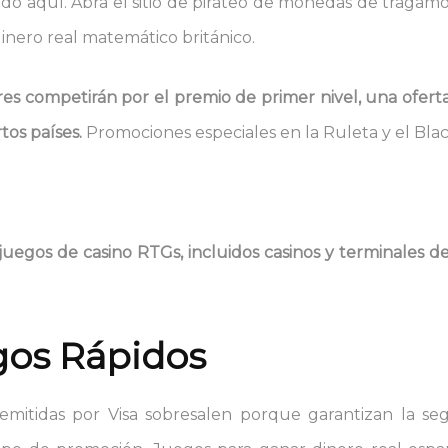
todo aquí. Abra el sitio de pirateo de monedas de traga
dinero real matemático británico.
es competirán por el premio de primer nivel, una oferta
rtos países.
Promociones especiales en la Ruleta y el Blac
egos de casino RTGs, incluidos casinos y terminales de
gos Rápidos
 emitidas por Visa sobresalen porque garantizan la s