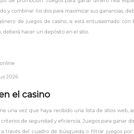
o de promoción. Juegos para ganar dinero real españ
do y combinar los dos para maximizar sus ganancias, de
 género de juegos de casino, si está entusiasmado con
 deberá hacer un depósito en el sitio.
 online
nus 2026
n el casino
ine una vez que haya recibido una lista de sitios web,
iterios de seguridad y eficiencia. Juegos para ganar di
 a través del cuadro de búsqueda o filtrar juegos por