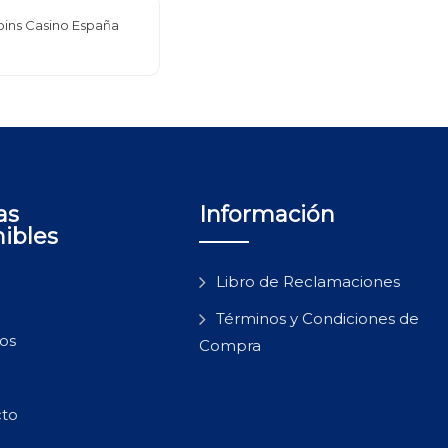
pins Casino España
as
Información
nibles
Libro de Reclamaciones
Términos y Condiciones de
os
Compra
cto