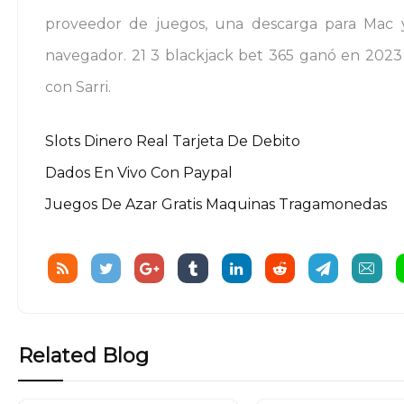
proveedor de juegos, una descarga para Mac 
navegador. 21 3 blackjack bet 365 ganó en 2023
con Sarri.
Slots Dinero Real Tarjeta De Debito
Dados En Vivo Con Paypal
Juegos De Azar Gratis Maquinas Tragamonedas
Related Blog