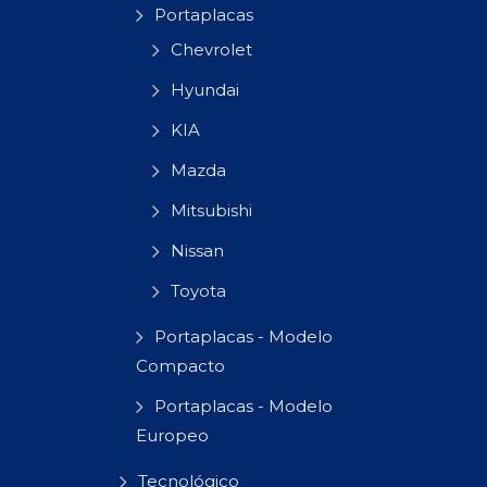
Portaplacas
Chevrolet
Hyundai
KIA
Mazda
Mitsubishi
Nissan
Toyota
Portaplacas - Modelo
Compacto
Portaplacas - Modelo
Europeo
Tecnológico