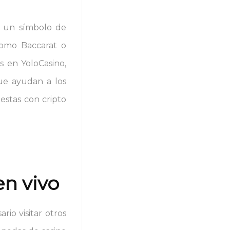
 un símbolo de
como Baccarat o
s en YoloCasino,
que ayudan a los
estas con cripto
en vivo
io visitar otros