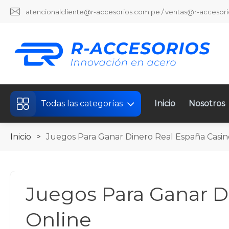
atencionalcliente@r-accesorios.com.pe / ventas@r-accesor
Todas las categorías
Inicio
Nosotros
Inicio
>
Juegos Para Ganar Dinero Real España Casin
Juegos Para Ganar D
Online