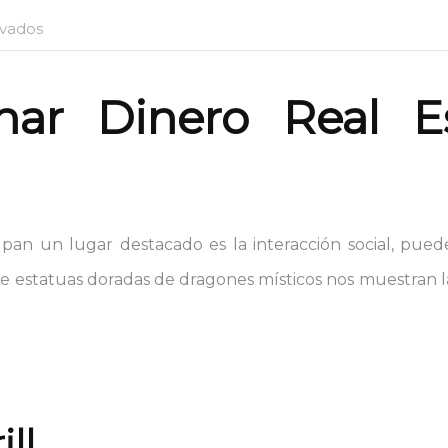
ivados
nar Dinero Real E
upan un lugar destacado es la interacción social, puede
ne estatuas doradas de dragones místicos nos muestran la
ll