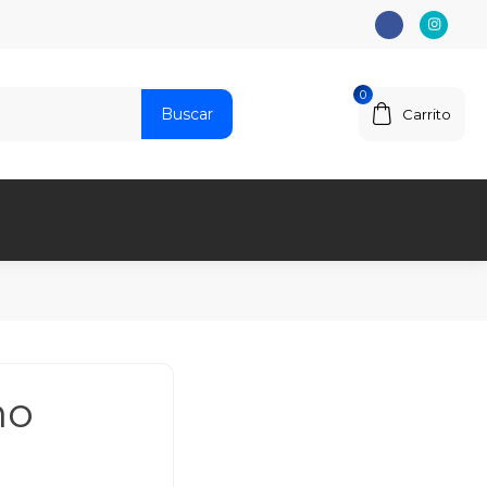
0
Buscar
Carrito
no