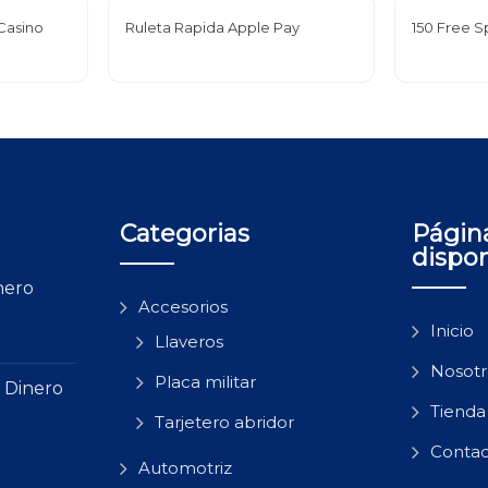
Casino
Ruleta Rapida Apple Pay
150 Free S
Categorias
Págin
dispo
nero
Accesorios
Inicio
Llaveros
Nosotr
Placa militar
 Dinero
Tienda
Tarjetero abridor
Conta
Automotriz