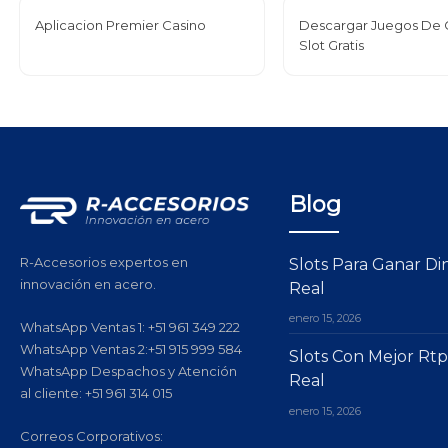
Aplicacion Premier Casino
Descargar Juegos De 
Slot Gratis
Blog
R-Accesorios expertos en
Slots Para Ganar Di
innovación en acero.
Real
enero 15, 2026
WhatsApp Ventas 1: +51 961 349 222
WhatsApp Ventas 2:+51 915 999 584
Slots Con Mejor Rtp
WhatsApp Despachos y Atención
Real
al cliente: +51 961 314 015
enero 15, 2026
Correos Corporativos: