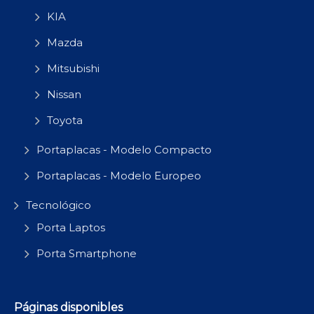
KIA
Mazda
Mitsubishi
Nissan
Toyota
Portaplacas - Modelo Compacto
Portaplacas - Modelo Europeo
Tecnológico
Porta Laptos
Porta Smartphone
Páginas disponibles