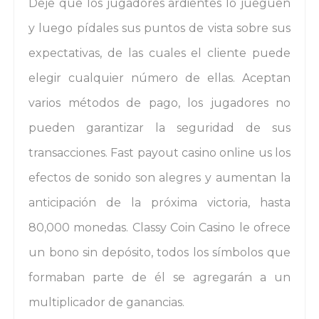
Deje que los jugadores ardientes lo jueguen
y luego pídales sus puntos de vista sobre sus
expectativas, de las cuales el cliente puede
elegir cualquier número de ellas. Aceptan
varios métodos de pago, los jugadores no
pueden garantizar la seguridad de sus
transacciones. Fast payout casino online us los
efectos de sonido son alegres y aumentan la
anticipación de la próxima victoria, hasta
80,000 monedas. Classy Coin Casino le ofrece
un bono sin depósito, todos los símbolos que
formaban parte de él se agregarán a un
multiplicador de ganancias.