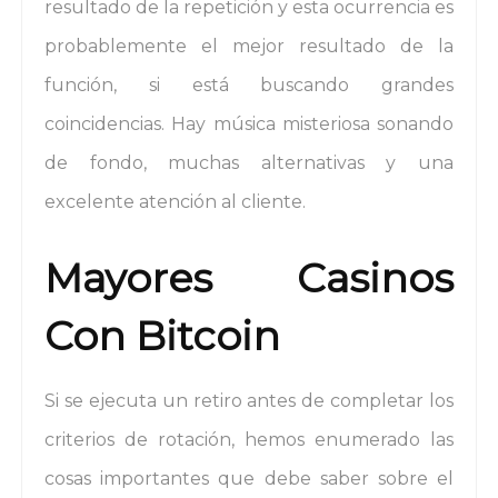
resultado de la repetición y esta ocurrencia es
probablemente el mejor resultado de la
función, si está buscando grandes
coincidencias. Hay música misteriosa sonando
de fondo, muchas alternativas y una
excelente atención al cliente.
Mayores Casinos
Con Bitcoin
Si se ejecuta un retiro antes de completar los
criterios de rotación, hemos enumerado las
cosas importantes que debe saber sobre el