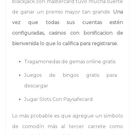
blackjack con mastercard tuvo mucha suerte
de ganar un premio mayor tan grande.
Una
vez que todas sus cuentas estén
configuradas, casinos con bonificacion de
bienvenida lo que lo califica para registrarse.
Tragamonedas de gemas online gratis
Juegos de bingos gratis para
descargar
Jugar Slots Con Paysafecard
Lo más probable es que agregue un símbolo
de comodín más al tercer carrete como