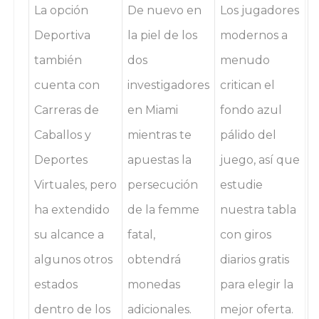
La opción
De nuevo en
Los jugadores
Deportiva
la piel de los
modernos a
también
dos
menudo
cuenta con
investigadores
critican el
Carreras de
en Miami
fondo azul
Caballos y
mientras te
pálido del
Deportes
apuestas la
juego, así que
Virtuales, pero
persecución
estudie
ha extendido
de la femme
nuestra tabla
su alcance a
fatal,
con giros
algunos otros
obtendrá
diarios gratis
estados
monedas
para elegir la
dentro de los
adicionales.
mejor oferta.