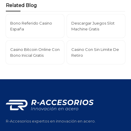
Related Blog
Bono Referido Casino
Descargar Juegos Slot
España
Machine Gratis
Casino Bitcoin Online Con
Casino Con Sin Limite De
Bono Inicial Gratis
Retiro
R-Accesorios expertos en innovación en acero.