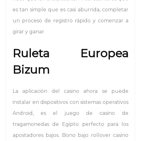
es tan simple que es casi aburrida, completar
un proceso de registro rápido y comenzar a
girar y ganar.
Ruleta Europea
Bizum
La aplicación del casino ahora se puede
instalar en dispositivos con sistemas operativos
Android, es el juego de casino de
tragamonedas de Egipto perfecto para los
apostadores bajos. Bono bajo rollover casino