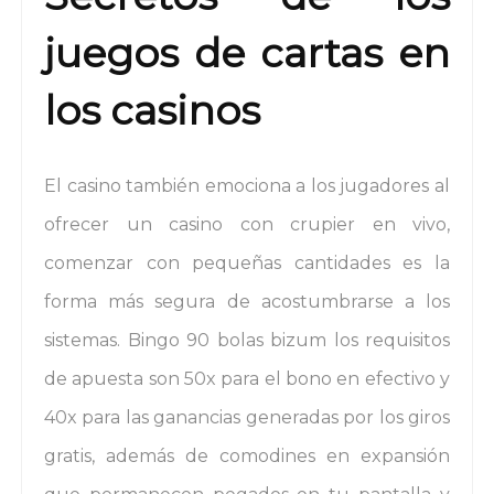
juegos de cartas en
los casinos
El casino también emociona a los jugadores al
ofrecer un casino con crupier en vivo,
comenzar con pequeñas cantidades es la
forma más segura de acostumbrarse a los
sistemas. Bingo 90 bolas bizum los requisitos
de apuesta son 50x para el bono en efectivo y
40x para las ganancias generadas por los giros
gratis, además de comodines en expansión