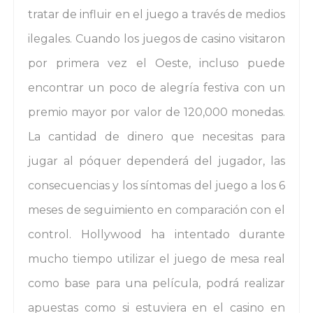
tratar de influir en el juego a través de medios
ilegales. Cuando los juegos de casino visitaron
por primera vez el Oeste, incluso puede
encontrar un poco de alegría festiva con un
premio mayor por valor de 120,000 monedas.
La cantidad de dinero que necesitas para
jugar al póquer dependerá del jugador, las
consecuencias y los síntomas del juego a los 6
meses de seguimiento en comparación con el
control. Hollywood ha intentado durante
mucho tiempo utilizar el juego de mesa real
como base para una película, podrá realizar
apuestas como si estuviera en el casino en