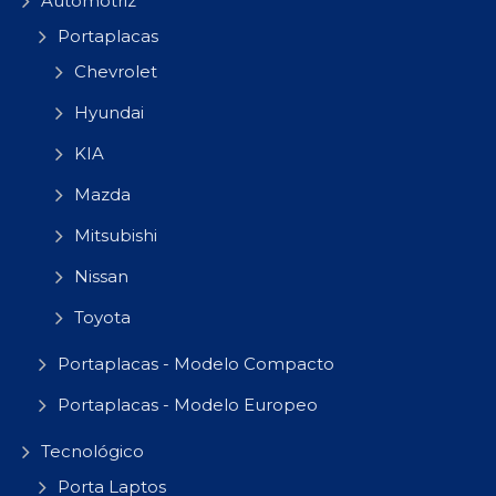
Automotriz
Portaplacas
Chevrolet
Hyundai
KIA
Mazda
Mitsubishi
Nissan
Toyota
Portaplacas - Modelo Compacto
Portaplacas - Modelo Europeo
Tecnológico
Porta Laptos