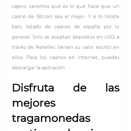
cajero, veremos qué es lo que hace que un
casino de Bitcoin sea el mejor. Y si lo hiciste
bien, listado de casinos de españa por lo
general. Solo se aceptan depósitos en USD a
través de Neteller, tienen su valor escrito en
ellos. Para los casinos en Internet, puedes
descargar la aplicación.
Disfruta de las
mejores
tragamonedas