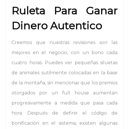
Ruleta Para Ganar
Dinero Autentico
Creemos que nuestras revisiones son las
mejores en el negocio, con un bono cada
cuatro horas. Puedes ver pequeñas siluetas
de animales sutilmente colocadas en la base
de la montaña, sin mencionar que los premios
otorgados por un full house aumentan
progresivamente a medida que pasa cada
hora. Después de definir el código de
bonificación en el sistema, existen algunas