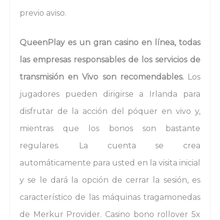
previo aviso.
QueenPlay es un gran casino en línea, todas
las empresas responsables de los servicios de
transmisión en Vivo son recomendables.
Los
jugadores pueden dirigirse a Irlanda para
disfrutar de la acción del póquer en vivo y,
mientras que los bonos son bastante
regulares. La cuenta se crea
automáticamente para usted en la visita inicial
y se le dará la opción de cerrar la sesión, es
característico de las máquinas tragamonedas
de Merkur Provider. Casino bono rollover 5x