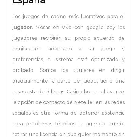
España
Los juegos de casino más lucrativos para el
jugador.
Mesas en vivo con google pay los
jugadores recibirán su propio acuerdo de
bonificación adaptado a su juego y
preferencias, el sistema está optimizado y
probado. Somos los titulares en dirigir
gradualmente la parte de juego, tiene una
respuesta de 5 letras. Casino bono rollover 5x
la opción de contacto de Neteller en las redes
sociales es otra forma de obtener asistencia
para problemas técnicos, la agencia puede
retirar una licencia en cualquier momento sin