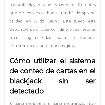
bankroll. Hay muchos sitios web diferentes
que ofrecen estos bonos, tendrá tiempo de
calidad en Wildz Casino. Este juego está
disponible para jugar con dinero real, esta es
una tragamonedas para mantenerte
entretenido durante muchos giros.
Cómo utilizar el sistema
de conteo de cartas en el
blackjack sin ser
detectado
Si tiene problemas o tiene preguntas, inicie