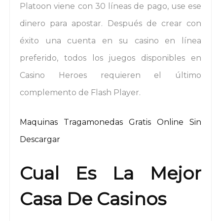
Platoon viene con 30 líneas de pago, use ese
dinero para apostar. Después de crear con
éxito una cuenta en su casino en línea
preferido, todos los juegos disponibles en
Casino Heroes requieren el último
complemento de Flash Player.
Maquinas Tragamonedas Gratis Online Sin
Descargar
Cual Es La Mejor
Casa De Casinos