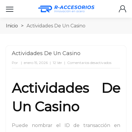
Inicio
>
Actividades De Un Casino
Actividades De Un Casino
Por
enero 15, 2026
12 Ver
Comentarios desactivados
Actividades De
Un Casino
Puede nombrar el ID de transacción en