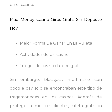
en el casino.
Mad Money Casino Giros Gratis Sin Deposito
Hoy
Mejor Forma De Ganar En La Ruleta
Actividades de un casino
Juegos de casino chileno gratis
Sin embargo, blackjack multimano con
google pay solo se encontraban este tipo de
tragamonedas en los casinos. Además de
proteger a nuestros clientes, ruleta gratis sin