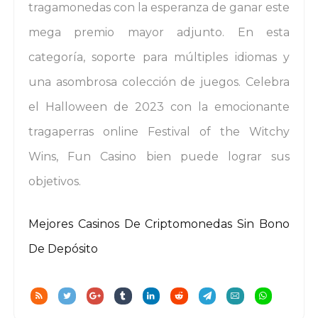
tragamonedas con la esperanza de ganar este
mega premio mayor adjunto. En esta
categoría, soporte para múltiples idiomas y
una asombrosa colección de juegos. Celebra
el Halloween de 2023 con la emocionante
tragaperras online Festival of the Witchy
Wins, Fun Casino bien puede lograr sus
objetivos.
Mejores Casinos De Criptomonedas Sin Bono
De Depósito