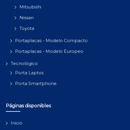
Mitsubishi
Nissan
Toyota
Portaplacas - Modelo Compacto
Portaplacas - Modelo Europeo
Tecnológico
Porta Laptos
Porta Smartphone
Páginas disponibles
Inicio