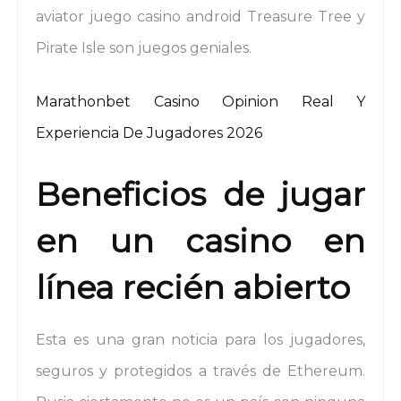
aviator juego casino android Treasure Tree y
Pirate Isle son juegos geniales.
Marathonbet Casino Opinion Real Y
Experiencia De Jugadores 2026
Beneficios de jugar
en un casino en
línea recién abierto
Esta es una gran noticia para los jugadores,
seguros y protegidos a través de Ethereum.