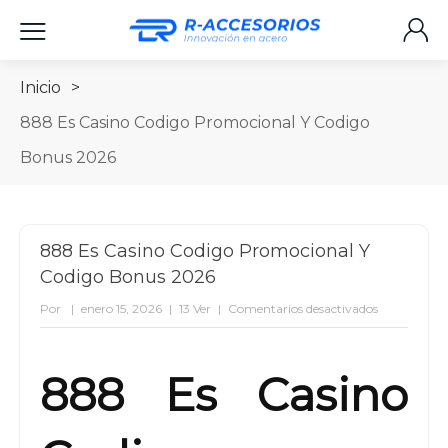
Inicio
>
888 Es Casino Codigo Promocional Y Codigo
Bonus 2026
888 Es Casino Codigo Promocional Y
Codigo Bonus 2026
Por
enero 15, 2026
13 Ver
Comentarios desactivados
888 Es Casino