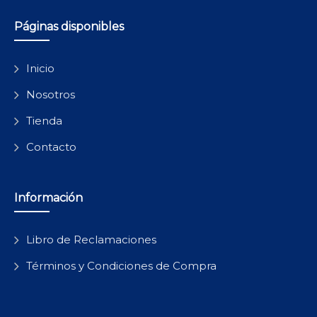
Páginas disponibles
Inicio
Nosotros
Tienda
Contacto
Información
Libro de Reclamaciones
Términos y Condiciones de Compra