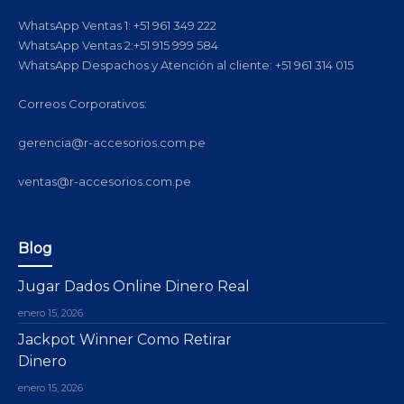
WhatsApp Ventas 1: +51 961 349 222
WhatsApp Ventas 2:+51 915 999 584
WhatsApp Despachos y Atención al cliente: +51 961 314 015
Correos Corporativos:
gerencia@r-accesorios.com.pe
ventas@r-accesorios.com.pe
Blog
Jugar Dados Online Dinero Real
enero 15, 2026
Jackpot Winner Como Retirar
Dinero
enero 15, 2026