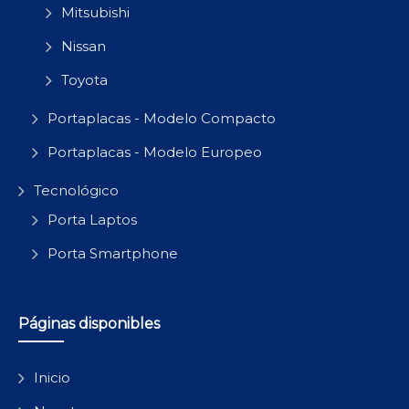
Mitsubishi
Nissan
Toyota
Portaplacas - Modelo Compacto
Portaplacas - Modelo Europeo
Tecnológico
Porta Laptos
Porta Smartphone
Páginas disponibles
Inicio