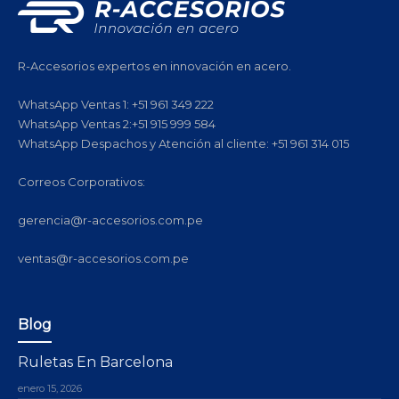
R-Accesorios expertos en innovación en acero.
WhatsApp Ventas 1: +51 961 349 222
WhatsApp Ventas 2:+51 915 999 584
WhatsApp Despachos y Atención al cliente: +51 961 314 015
Correos Corporativos:
gerencia@r-accesorios.com.pe
ventas@r-accesorios.com.pe
Blog
Ruletas En Barcelona
enero 15, 2026