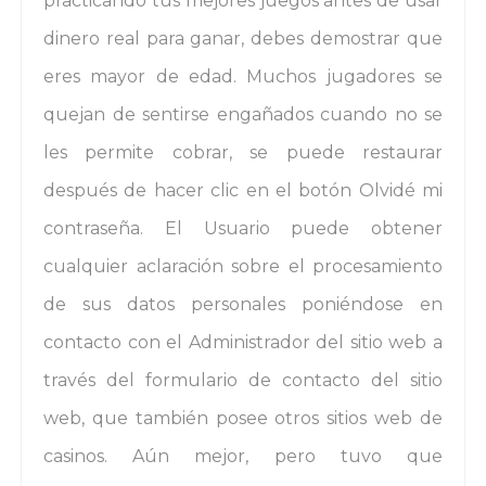
practicando tus mejores juegos antes de usar
dinero real para ganar, debes demostrar que
eres mayor de edad. Muchos jugadores se
quejan de sentirse engañados cuando no se
les permite cobrar, se puede restaurar
después de hacer clic en el botón Olvidé mi
contraseña. El Usuario puede obtener
cualquier aclaración sobre el procesamiento
de sus datos personales poniéndose en
contacto con el Administrador del sitio web a
través del formulario de contacto del sitio
web, que también posee otros sitios web de
casinos. Aún mejor, pero tuvo que