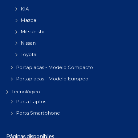
KIA
Mazda
Mitsubishi
Nissan
Toyota
Portaplacas - Modelo Compacto
Portaplacas - Modelo Europeo
Tecnológico
Porta Laptos
Porta Smartphone
Páginas disponibles