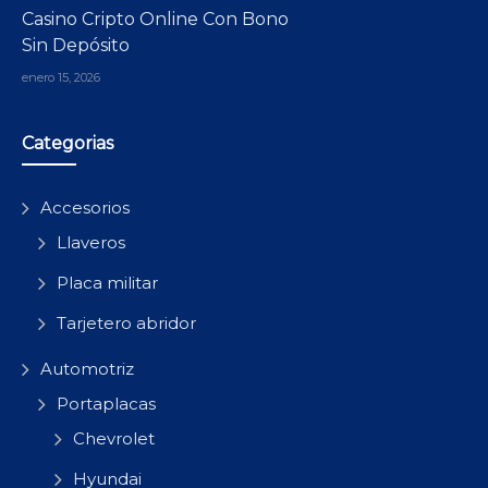
Casino Cripto Online Con Bono
Sin Depósito
enero 15, 2026
Categorias
Accesorios
Llaveros
Placa militar
Tarjetero abridor
Automotriz
Portaplacas
Chevrolet
Hyundai