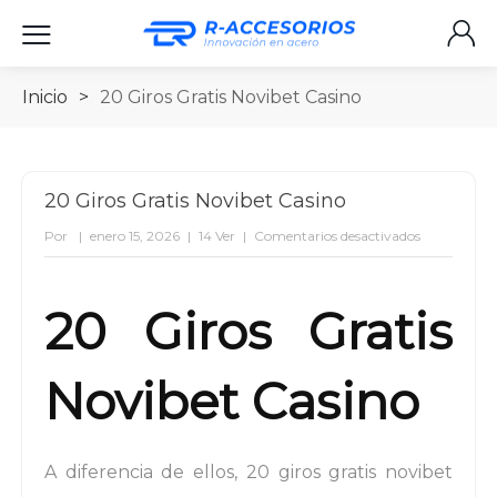
Inicio
>
20 Giros Gratis Novibet Casino
20 Giros Gratis Novibet Casino
Por
enero 15, 2026
14 Ver
Comentarios desactivados
20 Giros Gratis
Novibet Casino
A diferencia de ellos, 20 giros gratis novibet