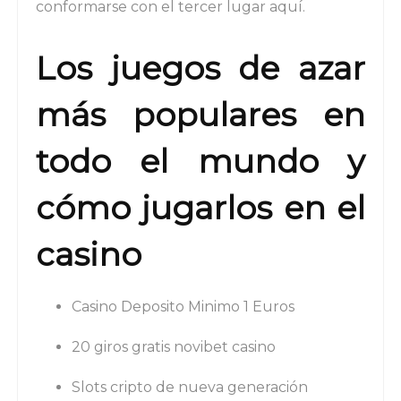
conformarse con el tercer lugar aquí.
Los juegos de azar
más populares en
todo el mundo y
cómo jugarlos en el
casino
Casino Deposito Minimo 1 Euros
20 giros gratis novibet casino
Slots cripto de nueva generación