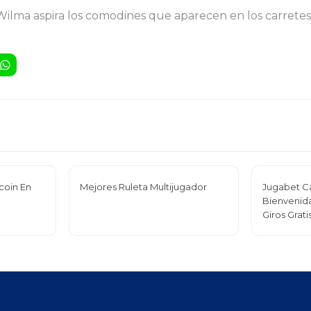
Wilma aspira los comodines que aparecen en los carretes
coin En
Mejores Ruleta Multijugador
Jugabet C
Bienvenid
Giros Grati