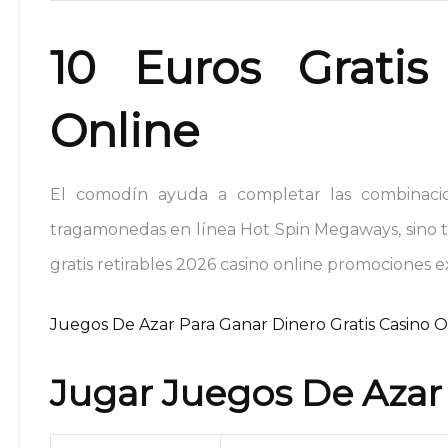
10 Euros Gratis
Online
El comodín ayuda a completar las combinacion
tragamonedas en línea Hot Spin Megaways, sino t
gratis retirables 2026 casino online promociones ex
Juegos De Azar Para Ganar Dinero Gratis Casino O
Jugar Juegos De Azar 