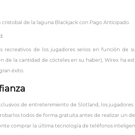
 cristobal de la laguna Blackjack con Pago Anticipado.
d.
es recreativos de los jugadores serios en función de 
én de la cantidad de cócteles en su haber), Wirex ha e
ran éxito.
fianza
clusivos de entretenimiento de Slotland, los jugadore
robarlos todos de forma gratuita antes de realizar un dep
tente comprar la última tecnología de teléfonos inteligen