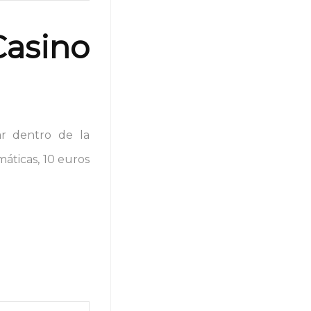
Casino
ar dentro de la
áticas, 10 euros