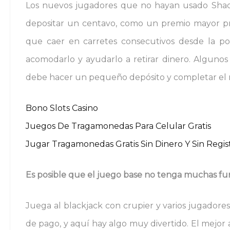
Los nuevos jugadores que no hayan usado Shadow
depositar un centavo, como un premio mayor progr
que caer en carretes consecutivos desde la pos
acomodarlo y ayudarlo a retirar dinero. Algunos
debe hacer un pequeño depósito y completar el re
Bono Slots Casino
Juegos De Tragamonedas Para Celular Gratis
Jugar Tragamonedas Gratis Sin Dinero Y Sin Regist
Es posible que el juego base no tenga muchas func
Juega al blackjack con crupier y varios jugadores
de pago, y aquí hay algo muy divertido. El mejor a