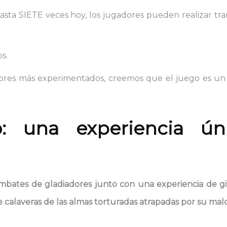
hasta SIETE veces hoy, los jugadores pueden realizar tr
os.
ores más experimentados, creemos que el juego es un
o: una experiencia ún
ombates de gladiadores junto con una experiencia de gi
calaveras de las almas torturadas atrapadas por su mal