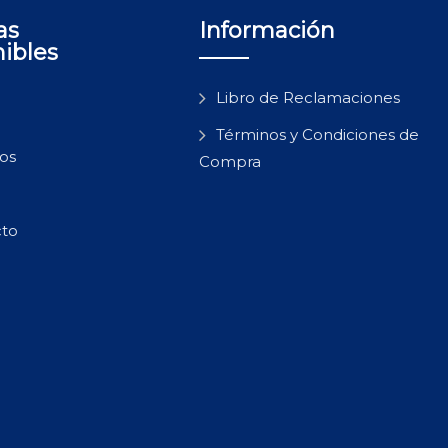
as
Información
nibles
Libro de Reclamaciones
Términos y Condiciones de
os
Compra
cto