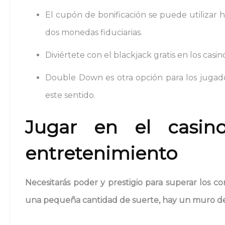
El cupón de bonificación se puede utilizar 
dos monedas fiduciarias.
Diviértete con el blackjack gratis en los casin
Double Down es otra opción para los jugad
este sentido.
Jugar en el casin
entretenimiento
Necesitarás poder y prestigio para superar los c
una pequeña cantidad de suerte, hay un muro de 