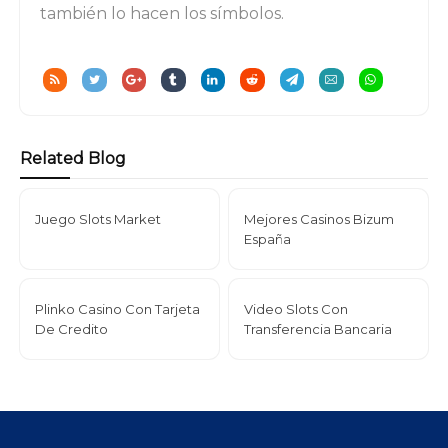
también lo hacen los símbolos.
Related Blog
Juego Slots Market
Mejores Casinos Bizum
España
Plinko Casino Con Tarjeta
Video Slots Con
De Credito
Transferencia Bancaria