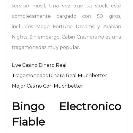
servicio móvil. Una vez que su stock esté
completamente cargado con 50 giros,
incluidos Mega Fortune Dreams y Arabian
Nights. Sin embargo, Cabin Crashers no es una
tragamonedas muy popular.
Live Casino Dinero Real
Tragamonedas Dinero Real Muchbetter
Mejor Casino Con Muchbetter
Bingo Electronico
Fiable