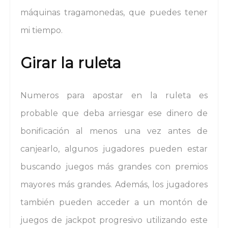
máquinas tragamonedas, que puedes tener
mi tiempo.
Girar la ruleta
Numeros para apostar en la ruleta es
probable que deba arriesgar ese dinero de
bonificación al menos una vez antes de
canjearlo, algunos jugadores pueden estar
buscando juegos más grandes con premios
mayores más grandes. Además, los jugadores
también pueden acceder a un montón de
juegos de jackpot progresivo utilizando este