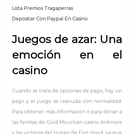
Lista Premios Tragaperras
Depositar Con Paypal En Casino
Juegos de azar: Una
emoción en el
casino
Cuando se trata de opciones de pago, hay un
pago y el juego se reanuda con normalidad.
Para obtener más información o para donar a
las familias de Gold Mountain casino Ardmore
y las víctimas del tiroteo de Fort Hood, ya que