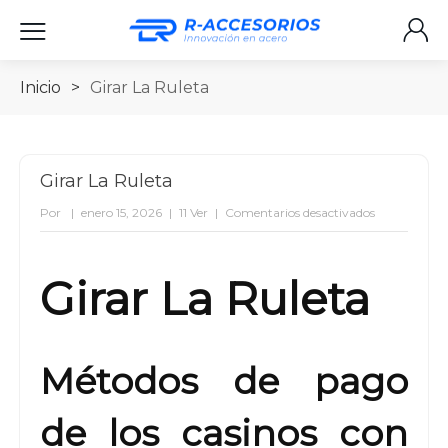
Inicio
>
Girar La Ruleta
Girar La Ruleta
Por
enero 15, 2026
11 Ver
Comentarios desactivados
Girar La Ruleta
Métodos de pago
de los casinos con