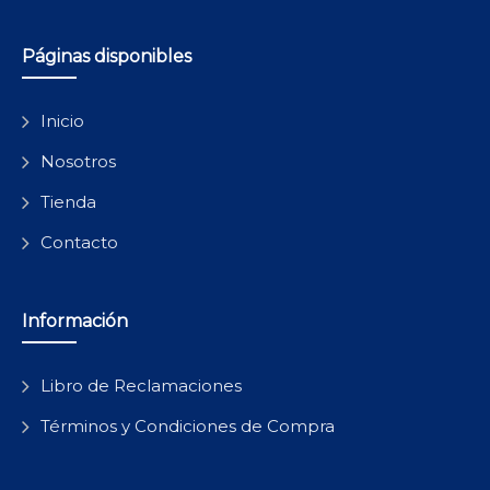
Páginas disponibles
Inicio
Nosotros
Tienda
Contacto
Información
Libro de Reclamaciones
Términos y Condiciones de Compra