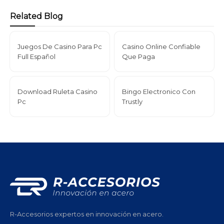
Related Blog
Juegos De Casino Para Pc
Casino Online Confiable
Full Español
Que Paga
Download Ruleta Casino
Bingo Electronico Con
Pc
Trustly
R-Accesorios expertos en innovación en acero.