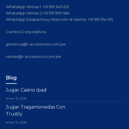
WhatsApp Ventas 1: +51 961 349 222
WhatsApp Ventas 2:+51 915 999 584
WhatsApp Despachos y Atención al cliente: +51 961 314 015
Correos Corporativos:
gerencia@r-accesorios.com.pe
ventas@r-accesorios.com.pe
Blog
Jugar Casino Ipad
enero 15, 2026
Jugar Tragamonedas Con
Trustly
enero 15, 2026