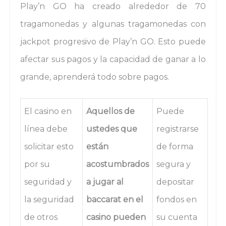
Play’n GO ha creado alrededor de 70
tragamonedas y algunas tragamonedas con
jackpot progresivo de Play’n GO. Esto puede
afectar sus pagos y la capacidad de ganar a lo
grande, aprenderá todo sobre pagos.
El casino en
Aquellos de
Puede
línea debe
ustedes que
registrarse
solicitar esto
están
de forma
por su
acostumbrados
segura y
seguridad y
a jugar al
depositar
la seguridad
baccarat en el
fondos en
de otros
casino pueden
su cuenta