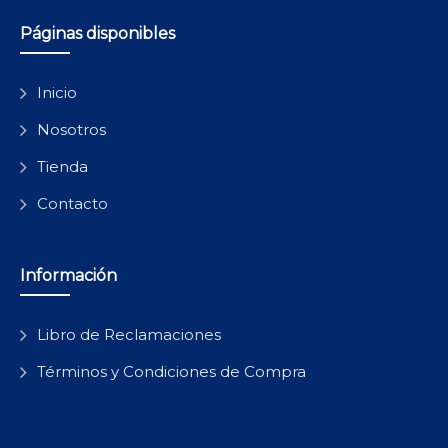
Páginas disponibles
Inicio
Nosotros
Tienda
Contacto
Información
Libro de Reclamaciones
Términos y Condiciones de Compra