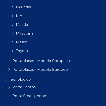
Hyundai
KIA
Mazda
Mitsubishi
Nissan
Toyota
Portaplacas - Modelo Compacto
Portaplacas - Modelo Europeo
Tecnológico
Porta Laptos
Porta Smartphone