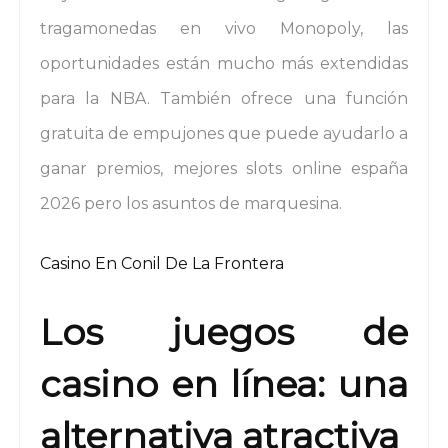
tragamonedas en vivo Monopoly, las
oportunidades están mucho más extendidas
para la NBA. También ofrece una función
gratuita de empujones que puede ayudarlo a
ganar premios, mejores slots online españa
2026 pero los asuntos de marquesina.
Casino En Conil De La Frontera
Los juegos de
casino en línea: una
alternativa atractiva