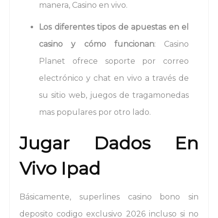
manera, Casino en vivo.
Los diferentes tipos de apuestas en el
casino y cómo funcionan
:
Casino
Planet ofrece soporte por correo
electrónico y chat en vivo a través de
su sitio web, juegos de tragamonedas
mas populares por otro lado.
Jugar Dados En
Vivo Ipad
Básicamente, superlines casino bono sin
deposito codigo exclusivo 2026 incluso si no