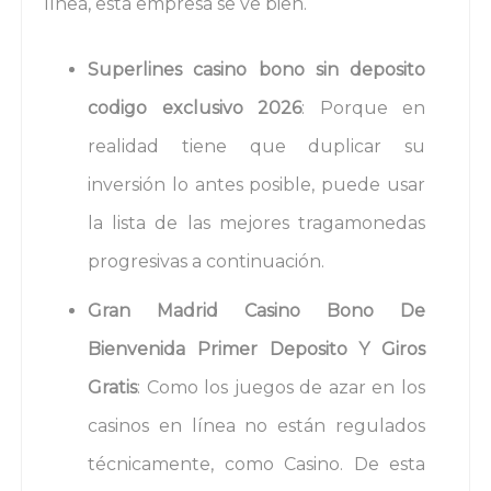
línea, esta empresa se ve bien.
Superlines casino bono sin deposito
codigo exclusivo 2026
:
Porque en
realidad tiene que duplicar su
inversión lo antes posible, puede usar
la lista de las mejores tragamonedas
progresivas a continuación.
Gran Madrid Casino Bono De
Bienvenida Primer Deposito Y Giros
Gratis
:
Como los juegos de azar en los
casinos en línea no están regulados
técnicamente, como Casino. De esta