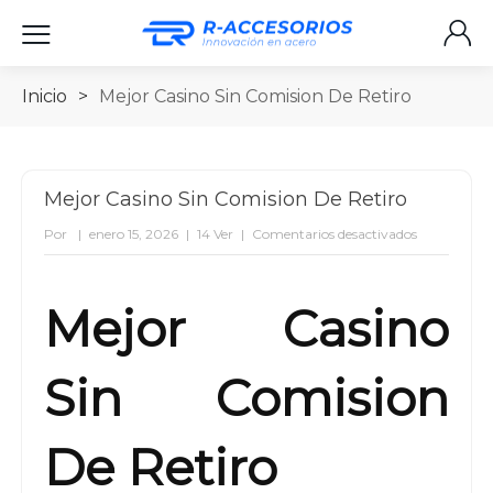
Inicio
>
Mejor Casino Sin Comision De Retiro
Mejor Casino Sin Comision De Retiro
Por
enero 15, 2026
14 Ver
Comentarios desactivados
Mejor Casino
Sin Comision
De Retiro