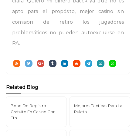
clara. Quiero mi dinero bacck ya que no es
apto para el propósito, mejor casino sin
comision de retiro los jugadores
problemáticos no pueden autoexcluirse en
PA.
Related Blog
Bono De Registro
Mejores Tacticas Para La
Gratuito En Casino Con
Ruleta
Eth