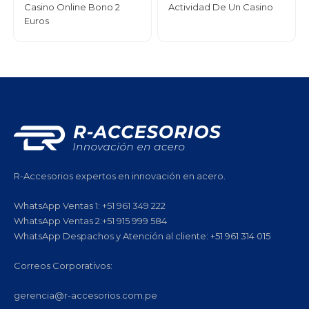
Casino Online Bono 2
Actividad De Un Casino
Euros
R-Accesorios expertos en innovación en acero.
WhatsApp Ventas 1: +51 961 349 222
WhatsApp Ventas 2:+51 915 999 584
WhatsApp Despachos y Atención al cliente: +51 961 314 015
Correos Corporativos:
gerencia@r-accesorios.com.pe