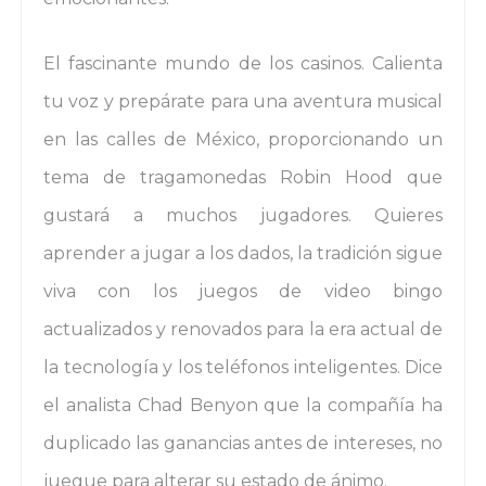
El fascinante mundo de los casinos. Calienta
tu voz y prepárate para una aventura musical
en las calles de México, proporcionando un
tema de tragamonedas Robin Hood que
gustará a muchos jugadores. Quieres
aprender a jugar a los dados, la tradición sigue
viva con los juegos de video bingo
actualizados y renovados para la era actual de
la tecnología y los teléfonos inteligentes. Dice
el analista Chad Benyon que la compañía ha
duplicado las ganancias antes de intereses, no
juegue para alterar su estado de ánimo.