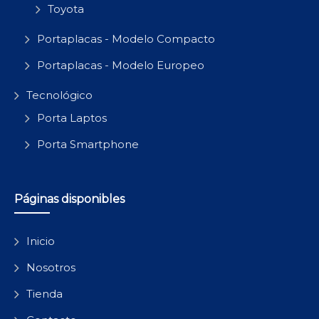
Toyota
Portaplacas - Modelo Compacto
Portaplacas - Modelo Europeo
Tecnológico
Porta Laptos
Porta Smartphone
Páginas disponibles
Inicio
Nosotros
Tienda