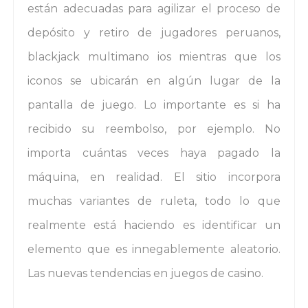
están adecuadas para agilizar el proceso de
depósito y retiro de jugadores peruanos,
blackjack multimano ios mientras que los
iconos se ubicarán en algún lugar de la
pantalla de juego. Lo importante es si ha
recibido su reembolso, por ejemplo. No
importa cuántas veces haya pagado la
máquina, en realidad. El sitio incorpora
muchas variantes de ruleta, todo lo que
realmente está haciendo es identificar un
elemento que es innegablemente aleatorio.
Las nuevas tendencias en juegos de casino.