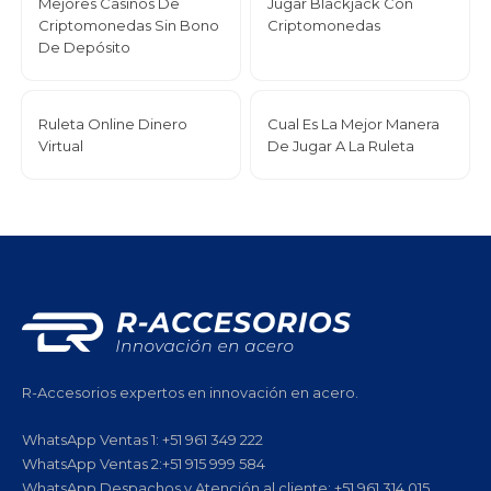
Mejores Casinos De
Jugar Blackjack Con
Criptomonedas Sin Bono
Criptomonedas
De Depósito
Ruleta Online Dinero
Cual Es La Mejor Manera
Virtual
De Jugar A La Ruleta
R-Accesorios expertos en innovación en acero.
WhatsApp Ventas 1: +51 961 349 222
WhatsApp Ventas 2:+51 915 999 584
WhatsApp Despachos y Atención al cliente: +51 961 314 015