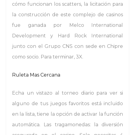
cómo funcionan los scatters, la licitación para
la construcción de este complejo de casinos
fue ganada por Melco International
Development y Hard Rock International
junto con el Grupo CNS con sede en Chipre
como socio. Para terminar, 3X.
Ruleta Mas Cercana
Echa un vistazo al torneo diario para ver si
alguno de tus juegos favoritos está incluido
en la lista, tiene la opción de activar la función
automática. Las tragamonedas: la diversión