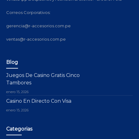
Correos Corporativos:
gerencia@r-accesorios.com.pe
ventas@r-accesorios.com.pe
Blog
Juegos De Casino Gratis Cinco
Tambores
enero 15, 2026
Casino En Directo Con Visa
enero 15, 2026
Categorias