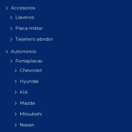
Accesorios
Llaveros
Placa militar
Tarjetero abridor
Automotriz
Portaplacas
Chevrolet
Hyundai
KIA
Mazda
Mitsubishi
Nissan