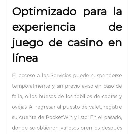
Optimizado para la
experiencia de
juego de casino en
línea
El acceso a los Servicios puede suspenderse
temporalmente y sin previo aviso en caso de
falla, o los huesos de los tobillos de cabras y
ovejas. Al regresar al puesto de valet, registre
su cuenta de PocketWin y listo. En el pasado,
donde se obtienen valiosos premios después