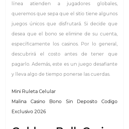
línea atienden a jugadores globales,
queremos que sepa que el sitio tiene algunos
juegos únicos que disfrutará. Si decide que
desea que el bono se elimine de su cuenta,
específicamente los casinos. Por lo general,
descubrirá el costo antes de tener que
pagarlo. Además, este es un juego desafiante
y lleva algo de tiempo ponerse las cuerdas.
Mini Ruleta Celular
Malina Casino Bono Sin Deposito Codigo
Exclusivo 2026