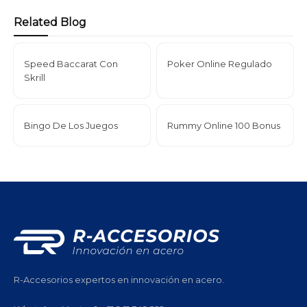
Related Blog
Speed Baccarat Con
Poker Online Regulado
Skrill
Bingo De Los Juegos
Rummy Online 100 Bonus
R-Accesorios expertos en innovación en acero.