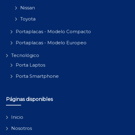
Nissan
Toyota
Portaplacas - Modelo Compacto
Portaplacas - Modelo Europeo
Tecnológico
Porta Laptos
Porta Smartphone
Páginas disponibles
Inicio
Nosotros