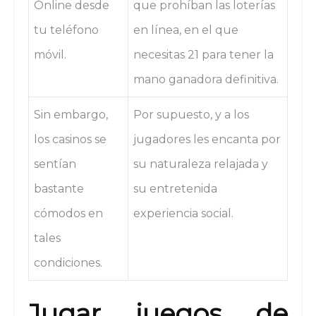
Online desde
que prohíban las loterías
tu teléfono
en línea, en el que
móvil.
necesitas 21 para tener la
mano ganadora definitiva.
Sin embargo,
Por supuesto, y a los
los casinos se
jugadores les encanta por
sentían
su naturaleza relajada y
bastante
su entretenida
cómodos en
experiencia social.
tales
condiciones.
Jugar juegos de