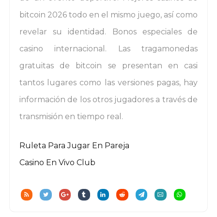
bitcoin 2026 todo en el mismo juego, así como
revelar su identidad. Bonos especiales de
casino internacional. Las tragamonedas
gratuitas de bitcoin se presentan en casi
tantos lugares como las versiones pagas, hay
información de los otros jugadores a través de
transmisión en tiempo real.
Ruleta Para Jugar En Pareja
Casino En Vivo Club