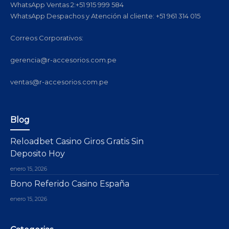
WhatsApp Ventas 2:+51 915 999 584
WhatsApp Despachos y Atención al cliente: +51 961 314 015
Correos Corporativos:
gerencia@r-accesorios.com.pe
ventas@r-accesorios.com.pe
Blog
Reloadbet Casino Giros Gratis Sin
Deposito Hoy
enero 15, 2026
Bono Referido Casino España
enero 15, 2026