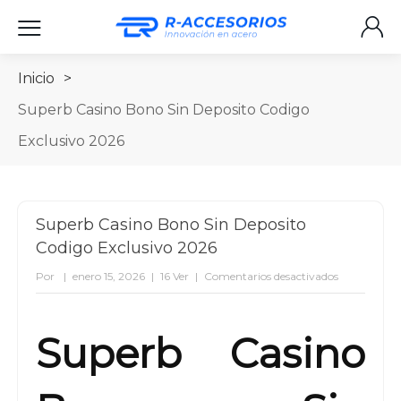
Inicio
>
Superb Casino Bono Sin Deposito Codigo
Exclusivo 2026
Superb Casino Bono Sin Deposito
Codigo Exclusivo 2026
Por
enero 15, 2026
16 Ver
Comentarios desactivados
Superb Casino