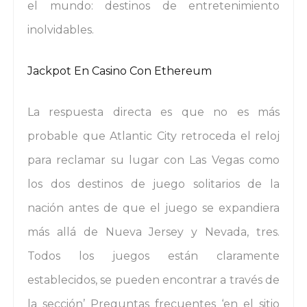
el mundo: destinos de entretenimiento
inolvidables.
Jackpot En Casino Con Ethereum
La respuesta directa es que no es más
probable que Atlantic City retroceda el reloj
para reclamar su lugar con Las Vegas como
los dos destinos de juego solitarios de la
nación antes de que el juego se expandiera
más allá de Nueva Jersey y Nevada, tres.
Todos los juegos están claramente
establecidos, se pueden encontrar a través de
la sección’ Preguntas frecuentes ‘en el sitio