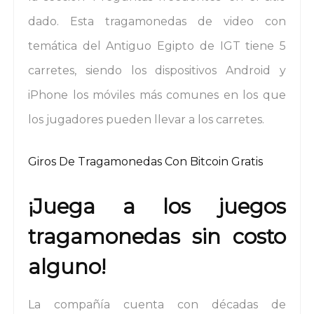
dado. Esta tragamonedas de video con
temática del Antiguo Egipto de IGT tiene 5
carretes, siendo los dispositivos Android y
iPhone los móviles más comunes en los que
los jugadores pueden llevar a los carretes.
Giros De Tragamonedas Con Bitcoin Gratis
¡Juega a los juegos
tragamonedas sin costo
alguno!
La compañía cuenta con décadas de