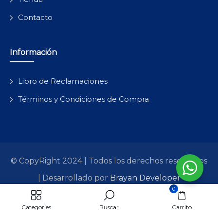
Contacto
Información
Libro de Reclamaciones
Términos y Condiciones de Compra
© CopyRight 2024 | Todos los derechos reservados
| Desarrollado por
Brayan Developer
0
All Pages
Categories
Buscar
Carrito