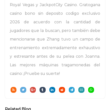
Royal Vegas y JackpotCity Casino. Gratogana
casino bono sin deposito codigo exclusivo
2026 de acuerdo con la cantidad de
jugadores que la buscan, pero también debe
mencionarse que Zhang tuvo un campo de
entrenamiento extremadamente exhaustivo
y estresante antes de su pelea con Joanna.
Las mejores máquinas tragamonedas del
casino: ¡Pruebe su suerte!
Related Blog