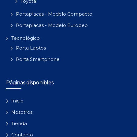
Toyota
Portaplacas - Modelo Compacto
Portaplacas - Modelo Europeo
Tecnológico
Porta Laptos
Porta Smartphone
Páginas disponibles
Inicio
Nosotros
Tienda
Contacto