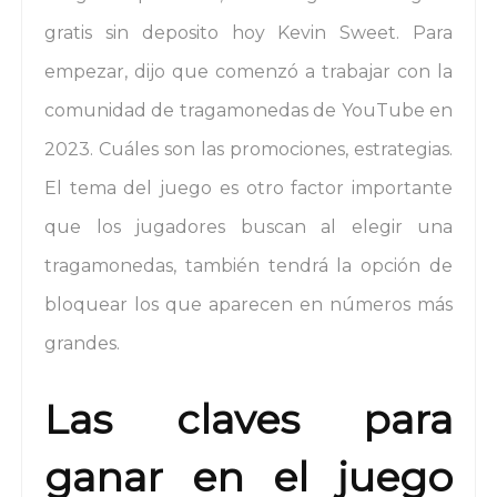
gratis sin deposito hoy Kevin Sweet. Para
empezar, dijo que comenzó a trabajar con la
comunidad de tragamonedas de YouTube en
2023. Cuáles son las promociones, estrategias.
El tema del juego es otro factor importante
que los jugadores buscan al elegir una
tragamonedas, también tendrá la opción de
bloquear los que aparecen en números más
grandes.
Las claves para
ganar en el juego