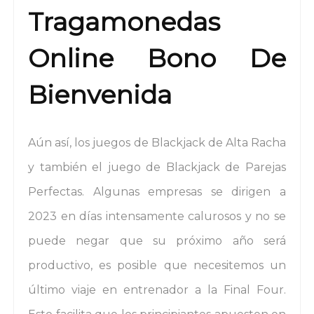
Tragamonedas
Online Bono De
Bienvenida
Aún así, los juegos de Blackjack de Alta Racha
y también el juego de Blackjack de Parejas
Perfectas. Algunas empresas se dirigen a
2023 en días intensamente calurosos y no se
puede negar que su próximo año será
productivo, es posible que necesitemos un
último viaje en entrenador a la Final Four.