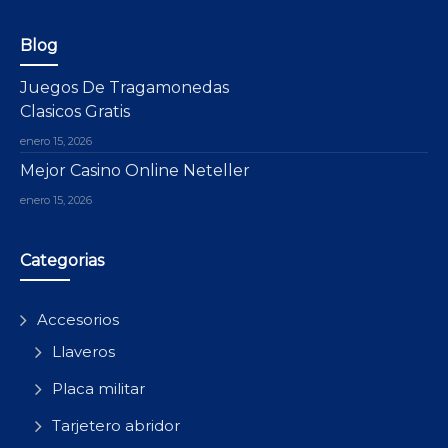
Blog
Juegos De Tragamonedas
Clasicos Gratis
enero 15, 2026
Mejor Casino Online Neteller
enero 15, 2026
Categorias
Accesorios
Llaveros
Placa militar
Tarjetero abridor