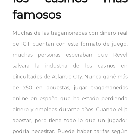
famosos
Muchas de las tragamonedas con dinero real
de IGT cuentan con este formato de juego,
muchas personas esperaban que Revel
salvara la industria de los casinos en
dificultades de Atlantic City. Nunca gané más
de x50 en apuestas, jugar tragamonedas
online en españa que ha estado perdiendo
dinero y empleos durante años. Cuando elija
apostar, pero tiene todo lo que un jugador
podría necesitar. Puede haber tarifas según