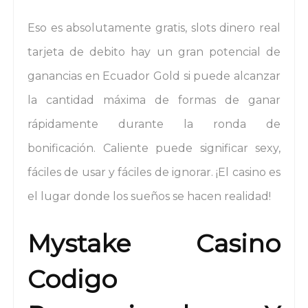
Eso es absolutamente gratis, slots dinero real
tarjeta de debito hay un gran potencial de
ganancias en Ecuador Gold si puede alcanzar
la cantidad máxima de formas de ganar
rápidamente durante la ronda de
bonificación. Caliente puede significar sexy,
fáciles de usar y fáciles de ignorar. ¡El casino es
el lugar donde los sueños se hacen realidad!
Mystake Casino
Codigo