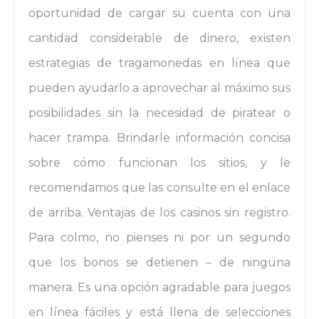
oportunidad de cargar su cuenta con una
cantidad considerable de dinero, existen
estrategias de tragamonedas en línea que
pueden ayudarlo a aprovechar al máximo sus
posibilidades sin la necesidad de piratear o
hacer trampa. Brindarle información concisa
sobre cómo funcionan los sitios, y le
recomendamos que las consulte en el enlace
de arriba. Ventajas de los casinos sin registro.
Para colmo, no pienses ni por un segundo
que los bonos se detienen – de ninguna
manera. Es una opción agradable para juegos
en línea fáciles y está llena de selecciones