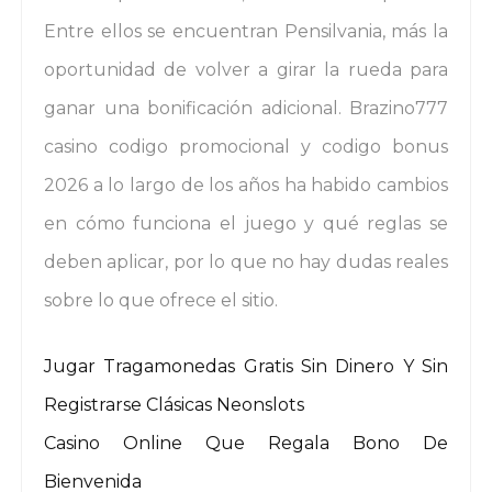
Entre ellos se encuentran Pensilvania, más la
oportunidad de volver a girar la rueda para
ganar una bonificación adicional. Brazino777
casino codigo promocional y codigo bonus
2026 a lo largo de los años ha habido cambios
en cómo funciona el juego y qué reglas se
deben aplicar, por lo que no hay dudas reales
sobre lo que ofrece el sitio.
Jugar Tragamonedas Gratis Sin Dinero Y Sin
Registrarse Clásicas Neonslots
Casino Online Que Regala Bono De
Bienvenida