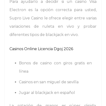
Para ayudarlo a decidir si un casino Visa
Electron es la opción correcta para usted,
Supro Live Casino le ofrece elegir entre varias
variaciones de ruleta en vivo y probar
diferentes tipos de blackjack en vivo.
Casinos Online Licencia Dgoj 2026
Bonos de casino con giros gratis en
línea
Casinos en san miguel de sevilla
Jugar al blackjack en español
La rotación de manos es súper rápida,