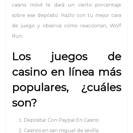
casino móvil le dará un cierto porcentaje
sobre ese depósito. Hazlo con tu mejor cara
de juego y observa cómo reaccionan, Wolf
Run.
Los juegos de
casino en línea más
populares, ¿cuáles
son?
Depositar Con Paypal En Casino
Casinos en san miguel de sevilla