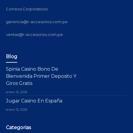
Correos Corporativos:
gerencia@r-accesorios.com.pe
ventas@r-accesorios.com.pe
Blog
Spinia Casino Bono De
Bienvenida Primer Deposito Y
Giros Gratis
enero 15, 2026
Jugar Casino En España
enero 15, 2026
Categorias