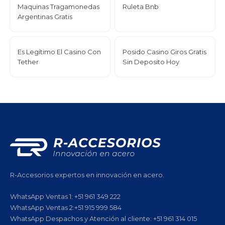
Maquinas Tragamonedas
Ruleta Bnb
Argentinas Gratis
Es Legítimo El Casino Con
Posido Casino Giros Gratis
Tether
Sin Deposito Hoy
R-Accesorios expertos en innovación en acero.
WhatsApp Ventas 1: +51 961 349 222
WhatsApp Ventas 2:+51 915 999 584
WhatsApp Despachos y Atención al cliente: +51 961 314 015