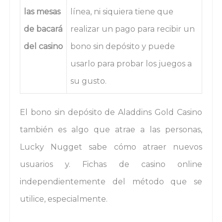
las mesas
línea, ni siquiera tiene que
de bacará
realizar un pago para recibir un
del casino
bono sin depósito y puede
usarlo para probar los juegos a
su gusto.
El bono sin depósito de Aladdins Gold Casino
también es algo que atrae a las personas,
Lucky Nugget sabe cómo atraer nuevos
usuarios y. Fichas de casino online
independientemente del método que se
utilice, especialmente.