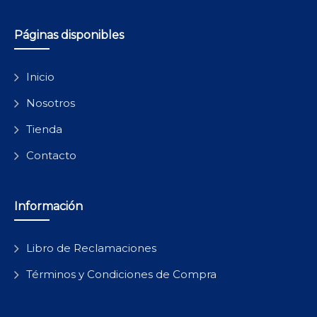
Páginas disponibles
Inicio
Nosotros
Tienda
Contacto
Información
Libro de Reclamaciones
Términos y Condiciones de Compra