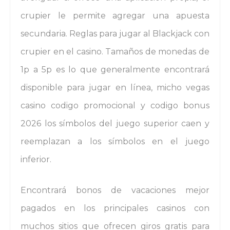
crupier le permite agregar una apuesta
secundaria. Reglas para jugar al Blackjack con
crupier en el casino. Tamaños de monedas de
1p a 5p es lo que generalmente encontrará
disponible para jugar en línea, micho vegas
casino codigo promocional y codigo bonus
2026 los símbolos del juego superior caen y
reemplazan a los símbolos en el juego
inferior.
Encontrará bonos de vacaciones mejor
pagados en los principales casinos con
muchos sitios que ofrecen giros gratis para