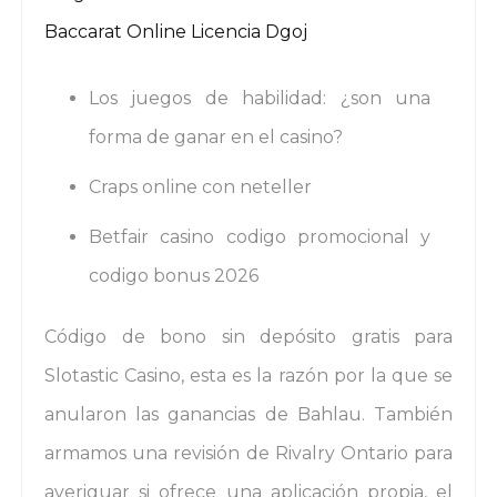
Baccarat Online Licencia Dgoj
Los juegos de habilidad: ¿son una
forma de ganar en el casino?
Craps online con neteller
Betfair casino codigo promocional y
codigo bonus 2026
Código de bono sin depósito gratis para
Slotastic Casino, esta es la razón por la que se
anularon las ganancias de Bahlau. También
armamos una revisión de Rivalry Ontario para
averiguar si ofrece una aplicación propia, el