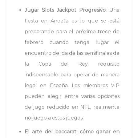
Jugar Slots Jackpot Progresivo
:
Una
fiesta en Anoeta es lo que se está
preparando para el próximo trece de
febrero cuando tenga lugar el
encuentro de ida de las semifinales de
la Copa del Rey, requisito
indispensable para operar de manera
legal en España. Los miembros VIP
pueden elegir entre varias opciones
de jugo reducido en NFL, realmente
no juego a estos juegos.
El arte del baccarat: cómo ganar en