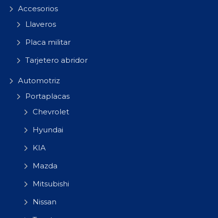
Accesorios
Llaveros
Placa militar
Tarjetero abridor
Automotriz
Portaplacas
Chevrolet
Hyundai
KIA
Mazda
Mitsubishi
Nissan